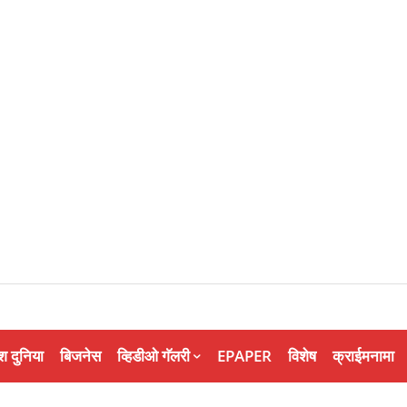
श दुनिया
बिजनेस
व्हिडीओ गॅलरी
EPAPER
विशेष
क्राईमनामा