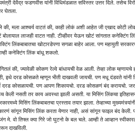
ुख्यमंत्री देवेंद्र फडणवीस यांनी विधिमंडळात सविस्तर उत्तर दिले. तसेच विरो
र घेतला.
े की, मला आश्चर्य वाटतं की, काही लोकं अशी आहेत जी एखाद कोटी लोक
टं बोलायाल लाजही वाटत नाही. टीव्हीवर येऊन खोटं सांगतात कनेक्टिंग लि
ेक्टिंग लिंकबाबातचा खोटारडेपणा सगळा बाहेर आला. पण महायुती सरकारच
म्ही कनेक्टिंग लिंक बांधू शकलो.
ितलं की, ज्यावेळी कोकण रेल्वे बांधायची वेळ आली. तेव्हा लोक म्हणायचे ही 
ाही, इथे दरड कोसळते म्हणून भीती दाखवली जायची. पण मधू दंडवते यांनी ह
षी दरड कोसळायची. पण आपण शिकायचो. दरड कोसळणं बंद करायचो. जर 
रूच केली नसती तर काय अवस्था झाली असती. या मिसिंग लिंकचा इतिहासस
रमध्ये मिसिंग लिंकबाबतचा प्रस्ताव तयार झाला. तेव्हाच्या मुख्यमंत्र्यांन
ारणं सांगून मिसिंग लिंक करता येणार नाही, असं सांगून फाइल बंद केली. प
ंग मे. वो तिफ्ल क्या गिरे जो घुटनो के बल चले. आम्ही ते आव्हान स्वीका
ारून दाखविली.