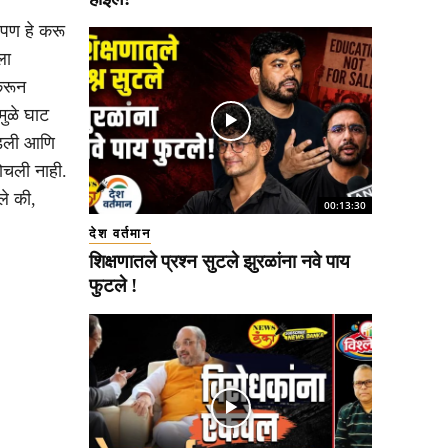
 आपण हे करू
ला
करून
ुळे घाट
पडली आणि
ोचली नाही.
ले की,
00:13:30
देश वर्तमान
शिक्षणातले प्रश्न सुटले झुरळांना नवे पाय
फुटले !