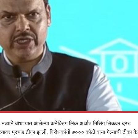
ावर नव्याने बांधण्यात आलेल्या कनेक्टिंग लिंक अर्थात मिसिंग लिंकवर दरड
्यावर प्रचंड टीका झाली. विरोधकांनी ७००० कोटी वाया गेल्याची टीका केल