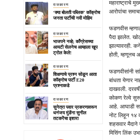
महाराष्ट्राचे म
राजकारण
आरोपांचा समाचा
‘क्या बोलती पब्लिक’ कॉक्रोच
जनता पार्टीची नवी मोहिम
फडणवीस म्हणाल
राजकारण
पैदा झालेत. खो
भाजपने नव्हे; काँग्रेसच्या
झाल्यावरही. कन
आयटी सेलनेच आम्हाला खूप
ट्रोल केले!
होती, म्हणूनच आ
राजकारण
फडणवीसांनी सांग
शिक्षणाचे प्रश्न सोडून आता
बांधता येणार न
कॉक्रोच पार्टी E20
प्रश्नाकडे
दाखवली. दरवर्
कोकण रेल्वे सु
राजकारण
आहे. आघाडी सरका
सुनेत्रा पवार प्रकरणावरून
धनंजय मुंडेंना सुनील
नोट लिहून १४ क
तटकरेंचा इशारा
शहसवार मैदाने ज
मिसिंग लिंक उभ