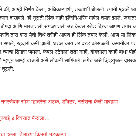
की, आम्ही निर्णय केला, अधिकाऱ्यांशी, तज्ज्ञांशी बोललो. त्यांनी म्हटले
न दाखवले. ही नुसती लिंक नाही इंजिनिअरिंग मार्वल तयार झाले. जगात
द बोगदा आणि भारतातली सगळ्यातली उंच केबल स्टेड ब्रिज आपण तयार 
्रति तास वारा येतो तिथे तरीही आपण ही लिंक तयार केली. आज या लिंकम
त संपले, रहदारी कमी झाली. घडलं काय तर दरड कोसळली. कमानीवर 
त्याचा ढिगारा जमला. केबल स्टेडला तडा नाही, बोगद्याला काही बाधा पोह
 म्हणून आम्ही वाचलो असे लोकंनी सांगितले. लगेच असे व्हिड्युअल दाखव
च तुटली.
 नगरसेवक रमेश म्हात्रेंना अटक, डॉक्टर, नर्सेसना केली मारहाण
सुनवाई ४ दिवसात फैसला…
चा हल्ला; तेलाच्या किमती भडकल्या