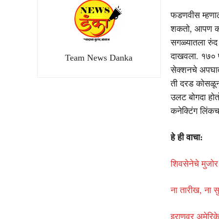
फडणवीस म्हणाले 
शकतो, आपण करू
सगळ्यातला रुं
दाखवला. १७० प
Team News Danka
सेक्शनचे अपघा
ती दरड कोसळून 
उलट बोगदा होतो
कनेक्टिंग लिंक
हे ही वाचा:
शिवसेनेचे मुजोर
ना तारीख, ना 
इराणवर अमेरिके