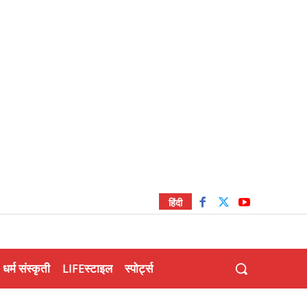
हिंदी
धर्म संस्कृती
LIFEस्टाइल
स्पोर्ट्स