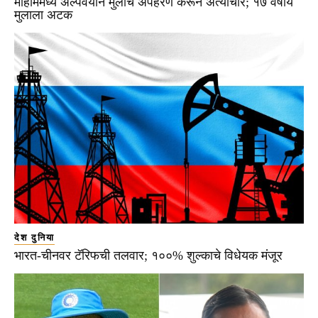
माहीममध्ये अल्पवयीन मुलीचे अपहरण करून अत्याचार; १७ वर्षीय
मुलाला अटक
देश दुनिया
भारत-चीनवर टॅरिफची तलवार; १००% शुल्काचे विधेयक मंजूर