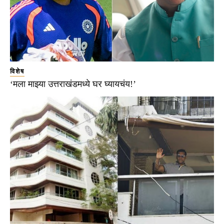
विशेष
‘मला माझ्या उत्तराखंडमध्ये घर घ्यायचंय!’