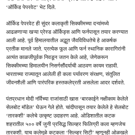
‘ऑर्किड पेपरवेट’ भेट दिले.
ऑर्किड पेपरवेट ही सुंदर कलाकृती सिक्कीमच्या दऱ्यांमध्ये
आढळणाऱ्या खऱ्या प्रेस्ड ऑर्किड्स आणि फर्नपासून तयार करण्यात
आली आहे. पूर्व हिमालयातील अद्भुत जैवविविधतेचे हे आकर्षक
प्रतीक मानले जाते. प्रत्येक फूल आणि फर्न स्थानिक कारागिरांनी
अत्यंत काळजीपूर्वक निवडून जतन केले आहे, जेणेकरून
सिक्कीमच्या हिमालयीन निसर्गसौंदर्याची आठवण कायम राहावी.
भारताच्या राज्यातून आलेली ही कला पर्यावरण संरक्षण, संतुलित
जीवनशैली आणि पारंपरिक हस्तकलेप्रती असलेला आदर दर्शवते.
पंतप्रधान मोदी नॉर्वेच्या राजांसाठी खास ‘बारकाईने नक्षीकाम केलेले
सेलबोट मॉडेल’ घेऊन गेले होते. चांदीपासून तयार केलेले हे सेलबोट
‘तारकशी’ कलेचे उत्कृष्ट उदाहरण आहे. ओडिशातील कटक
शहरातील ५०० वर्षे जुनी प्रसिद्ध सिल्व्हर फिलिग्री कला म्हणजेच
तारकशी. याच कलेमुळे कटकला ‘सिल्व्हर सिटी’ म्हणूनही ओळखले