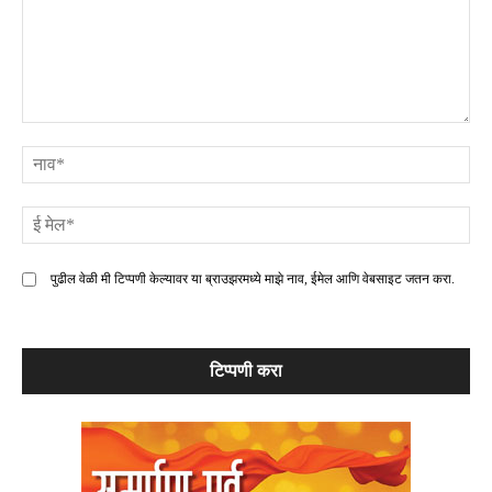
टिप्पणी
ना
ई
मे
पुढील वेळी मी टिप्पणी केल्यावर या ब्राउझरमध्ये माझे नाव, ईमेल आणि वेबसाइट जतन करा.