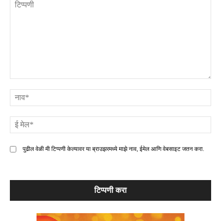
टिप्पणी
ना
ई
मे
पुढील वेळी मी टिप्पणी केल्यावर या ब्राउझरमध्ये माझे नाव, ईमेल आणि वेबसाइट जतन करा.