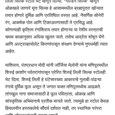
लिली सिल्क स्टोल भेट म्हणून दिल्या. ‘गोल्डन सिल्क’ म्हणून
ओळखले जाणारे मूगा सिल्क हे आसाममधील ब्रह्मपुत्रा खोऱ्यात
तयार होणारे दुर्मिळ आणि प्रतिष्ठित वस्त्र आहे. नैसर्गिक सोनेरी
रंग, आकर्षक पोत आणि टिकाऊपणासाठी ते प्रसिद्ध आहे.
कोणत्याही कृत्रिम रंगांशिवाय तयार होणाऱ्या या रेशीम वस्त्राची
चमक काळानुसार अधिक खुलत जाते. तसेच आर्द्रता शोषून घेणे
आणि अल्ट्राव्हायोलेट किरणांपासून संरक्षण देण्याचे गुणधर्मही त्यात
आहेत.
याशिवाय, पंतप्रधान मोदी यांनी जॉर्जिया मेलोनी यांना मणिपूरमधील
शिरुई काशोंग पर्वतरांगांपासून प्रेरित शिरुई लिली सिल्क स्टोलही
भेट दिला. शिरुई लिली हे घंटेसारख्या आकाराचे गुलाबी-पांढऱ्या
रंगाचे दुर्मिळ फूल असून ते जगात फक्त मणिपूरमध्येच आढळते.
तांगखुल नागा समाजासाठी हे फूल पवित्रता, ओळख आणि
सांस्कृतिक अभिमानाचे प्रतीक मानले जाते. त्यामुळे हा स्टोल केवळ
हिमालयीन हस्तकलेचे सौंदर्य दर्शवत नाही, तर स्थानिक परंपरा