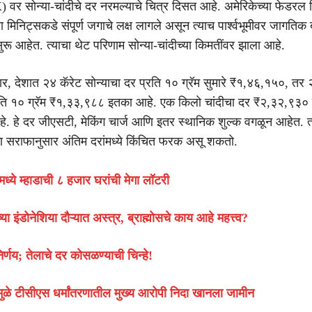
 वर सोन्या-चांदीचे दर नरमल्याचे चित्र दिसत आहे. अमेरिकेच्या फेडरल रिझ
 मिनिट्सकडे संपूर्ण जगाचे लक्ष लागले असून त्याच पार्श्वभूमीवर जागतिक
रू आहेत. त्याचा थेट परिणाम सोन्या-चांदीच्या किमतींवर झाला आहे.
ार, देशात २४ कॅरेट सोन्याचा दर प्रति १० ग्रॅम सुमारे ₹१,४६,१५०, तर 
्रति १० ग्रॅम ₹१,३३,९८८ इतका आहे. एक किलो चांदीचा दर ₹२,३२,९३०
हे. हे दर जीएसटी, मेकिंग चार्ज आणि इतर स्थानिक शुल्क वगळून आहेत. त्
 सराफानुसार अंतिम दरांमध्ये किंचित फरक असू शकतो.
ध्ये म्हाडाची ८ हजार घरांची मेगा लॉटरी
्या इंडोनेशिया दौऱ्यात अस्त्र, ब्राह्मोसचे काय आहे महत्त्व?
र्णय; तेलाचे दर कोसळण्याची चिन्हे!
मुळे टीसीएस धर्मांतरणातील मुख्य आरोपी निदा खानला जामीन