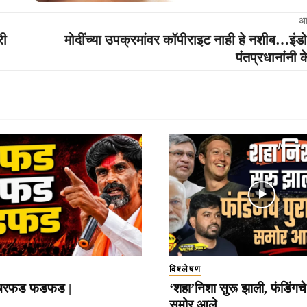
आ
री
मोदींच्या उपक्रमांवर कॉपीराइट नाही हे नशीब…इंडो
पंतप्रधानांनी 
विश्लेषण
रफड फडफड |
‘शहा’निशा सुरू झाली, फंडिंगचे 
समोर आले..