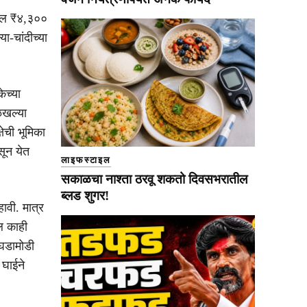
ब्बल ₹४,३००
ा-चांदीच्या
ेच्या
ळखल्या
षेची भूमिका
सून येत
लाइफस्टाइल
सकाळचा नाश्ता ठरवू शकतो दिवसभरातील
ब्लड शुगर!
हावी. मात्र
ील काही
घडामोडी
 घाईने