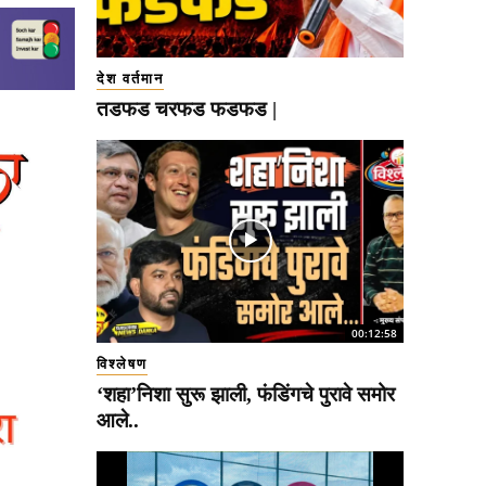
देश वर्तमान
तडफड चरफड फडफड |
00:12:58
विश्लेषण
‘शहा’निशा सुरू झाली, फंडिंगचे पुरावे समोर
आले..