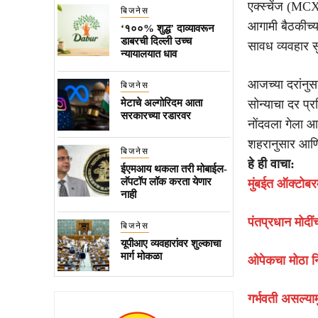
एक्स्चेंज (MCX)
बिजनेस
आगामी बैठकीच्या
‘१००% शुद्ध’ दाव्यावरून
डाबरची दिल्ली उच्च
सावध व्यवहार सु
न्यायालयात धाव
आजच्या दरांनुस
बिजनेस
मेटाचे अल्गोरिदम आता
सोन्याचा दर प
सरकारच्या रडारवर
नोंदवला गेला आ
शहरानुसार आणि
बिजनेस
हे ही वाचा:
ईएमआय थकला तरी मोबाईल-
लॅपटॉप लॉक करता येणार
मुंबईत ऑक्टोबरम
नाही
पंतप्रधान मोदींच
बिजनेस
यूपीआए व्यवहारांवर शुल्काचा
मार्ग मोकळा
ओपेकचा मोठा नि
गर्भवती असल्या