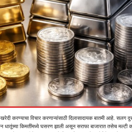
 खरेदी करण्याचा विचार करणाऱ्यांसाठी दिलासादायक बातमी आहे. सलग दुस
ान धातूंच्या किमतींमध्ये घसरण झाली असून सराफा बाजारात तसेच मल्टी 