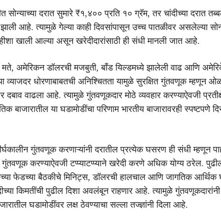
सोन्याच्या दरात सुमारे ₹१,४०० प्रति १० ग्रॅम, तर चांदीच्या दरात त
ाली आहे. त्यामुळे गेल्या काही दिवसांपासून उच्च पातळीवर असलेल्या सोन्य
ीशा खाली आल्या असून खरेदीदारांसाठी ही संधी मानली जात आहे.
्या मते, अमेरिकन डॉलरची मजबुती, बाँड यिल्डमध्ये झालेली वाढ आणि अमेरिक
्या व्याजदर धोरणाबाबतची अनिश्चितता यामुळे सुरक्षित गुंतवणूक म्हणून ओ
वर दबाव वाढला आहे. त्यामुळे गुंतवणूकदार मोठे व्यवहार करण्याऐवजी प्रतीक्
िक बाजारातील या घडामोडींचा परिणाम भारतीय बाजारावरही स्पष्टपणे दि
, दीर्घकालीन गुंतवणूक करणाऱ्यांनी दरातील प्रत्येक घसरण ही संधी म्हणून पा
गुंतवणूक करण्याऐवजी टप्प्याटप्प्याने खरेदी करणे अधिक योग्य ठरेल. पुढ
केच्या फेडच्या बैठकीचे मिनिट्स, डॉलरची हालचाल आणि जागतिक आर्थिक 
दीच्या किमतींची पुढील दिशा अवलंबून राहणार आहे. त्यामुळे गुंतवणूकदारांनी
ाजारातील घडामोडींवर लक्ष ठेवण्याचा सल्ला तज्ज्ञांनी दिला आहे.