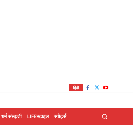
हिंदी
धर्म संस्कृती
LIFEस्टाइल
स्पोर्ट्स