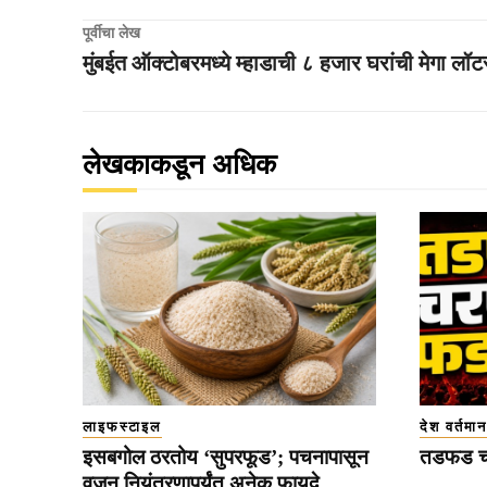
पूर्वीचा लेख
मुंबईत ऑक्टोबरमध्ये म्हाडाची ८ हजार घरांची मेगा लॉट
लेखकाकडून अधिक
लाइफस्टाइल
देश वर्तमान
इसबगोल ठरतोय ‘सुपरफूड’; पचनापासून
तडफड च
वजन नियंत्रणापर्यंत अनेक फायदे