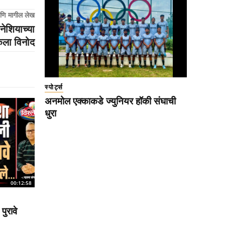
णि मागील लेख
नेशियाच्या
केला विनोद
स्पोर्ट्स
अनमोल एक्काकडे ज्युनियर हॉकी संघाची
धुरा
00:12:58
पुरावे