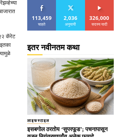
र्व्हच्या
 बाजारात
113,459
2,036
326,000
चाहते
अनुयायी
सदस्य यादी
२२ कॅरेट
 इतका
इतर नवीनतम कथा
यामुळे
लाइफस्टाइल
इसबगोल ठरतोय ‘सुपरफूड’; पचनापासून
वजन नियंत्रणापर्यंत अनेक फायदे