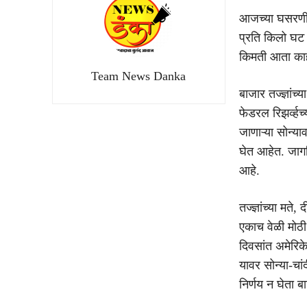
आजच्या घसरणीत 
प्रति किलो घट झ
किमती आता काह
Team News Danka
बाजार तज्ज्ञांच
फेडरल रिझर्व्हच
जाणाऱ्या सोन्या
घेत आहेत. जागत
आहे.
तज्ज्ञांच्या मते
एकाच वेळी मोठी 
दिवसांत अमेरि
यावर सोन्या-चां
निर्णय न घेता ब