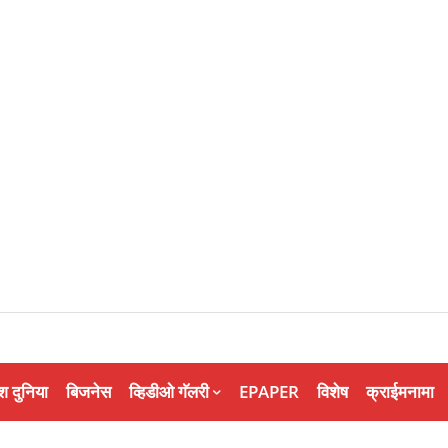
श दुनिया
बिजनेस
व्हिडीओ गॅलरी
EPAPER
विशेष
क्राईमनामा