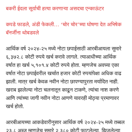
बकरी ईदला सूर्याची हत्या करणाऱ्या असदचा एन्काऊंटर
कपडे फाडले, अंडी फेकली… ‘चोर चोर’च्या घोषणा देत अभिषेक
बॅनर्जींना थोबडवले
आर्थिक वर्ष २०२४-२५ मध्ये नोटा छपाईसाठी आरबीआयला सुमारे
६,३७२.८ कोटी रुपये खर्च करावे लागले. त्याआधीच्या आर्थिक
वर्षात हा खर्च ५,१०१.४ कोटी रुपये होता. म्हणजेच अवघ्या एका
वर्षात नोटा छपाईवरील खर्चात हजार कोटी रुपयांपेक्षा अधिक वाढ
झाली. मात्र खर्च केवळ नवीन नोटा छापण्यापुरता मर्यादित नाही.
खराब झालेल्या नोटा चलनातून काढून टाकणे, त्यांचा नाश करणे
आणि त्यांच्या जागी नवीन नोटा आणणे यावरही मोठ्या प्रमाणावर
खर्च होतो.
आरबीआयच्या आकडेवारीनुसार आर्थिक वर्ष २०२४-२५ मध्ये तब्बल
२३.८ अब्ज म्हणजेच सुमारे २,३८० कोटी फाटलेल्या, झिजलेल्या