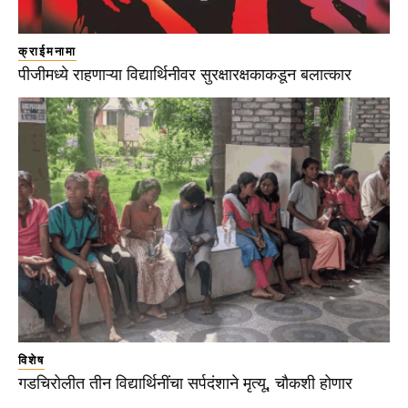
क्राईमनामा
पीजीमध्ये राहणाऱ्या विद्यार्थिनीवर सुरक्षारक्षकाकडून बलात्कार
विशेष
गडचिरोलीत तीन विद्यार्थिनींचा सर्पदंशाने मृत्यू, चौकशी होणार