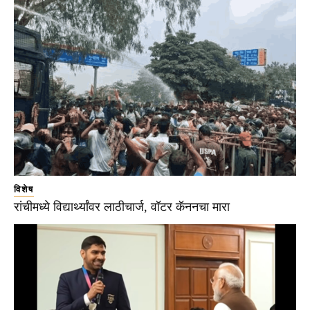
विशेष
रांचीमध्ये विद्यार्थ्यांवर लाठीचार्ज, वॉटर कॅननचा मारा