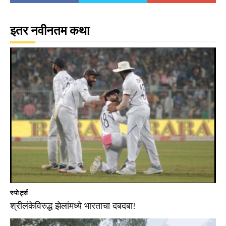
इतर नवीनतम कथा
स्पोर्ट्स
श्रीलंकेविरुद्ध झेलांमध्ये भारताचा दबदबा!