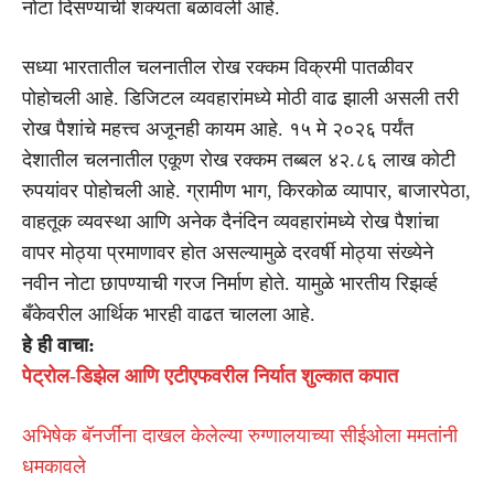
नोटा दिसण्याची शक्यता बळावली आहे.
सध्या भारतातील चलनातील रोख रक्कम विक्रमी पातळीवर
पोहोचली आहे. डिजिटल व्यवहारांमध्ये मोठी वाढ झाली असली तरी
रोख पैशांचे महत्त्व अजूनही कायम आहे. १५ मे २०२६ पर्यंत
देशातील चलनातील एकूण रोख रक्कम तब्बल ४२.८६ लाख कोटी
रुपयांवर पोहोचली आहे. ग्रामीण भाग, किरकोळ व्यापार, बाजारपेठा,
वाहतूक व्यवस्था आणि अनेक दैनंदिन व्यवहारांमध्ये रोख पैशांचा
वापर मोठ्या प्रमाणावर होत असल्यामुळे दरवर्षी मोठ्या संख्येने
नवीन नोटा छापण्याची गरज निर्माण होते. यामुळे भारतीय रिझर्व्ह
बँकेवरील आर्थिक भारही वाढत चालला आहे.
हे ही वाचा:
पेट्रोल-डिझेल आणि एटीएफवरील निर्यात शुल्कात कपात
अभिषेक बॅनर्जींना दाखल केलेल्या रुग्णालयाच्या सीईओला ममतांनी
धमकावले