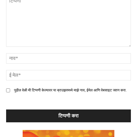
टिप्पणी
ना
ई
मे
पुढील वेळी मी टिप्पणी केल्यावर या ब्राउझरमध्ये माझे नाव, ईमेल आणि वेबसाइट जतन करा.