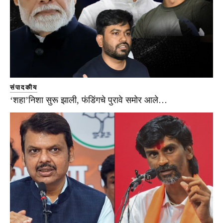
संपादकीय
‘शहा’निशा सुरू झाली, फंडिंगचे पुरावे समोर आले…