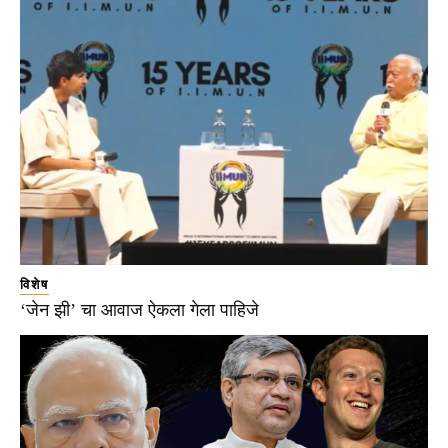
विशेष
‘जेन झी’ चा आवाज ऐकला गेला पाहिजे