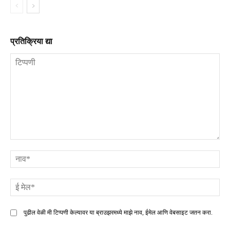
प्रतिक्रिया द्या
टिप्पणी
ना
ई
मे
पुढील वेळी मी टिप्पणी केल्यावर या ब्राउझरमध्ये माझे नाव, ईमेल आणि वेबसाइट जतन करा.