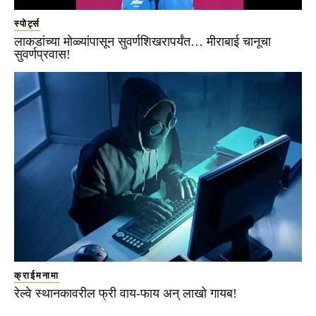
स्पोर्ट्स
लाकडांच्या मोळ्यांपासून सुवर्णशिखरापर्यंत… मीराबाई चानूचा
सुवर्णप्रवास!
क्राईमनामा
रेल्वे स्थानकावरील फ्री वाय-फाय अन् लाखो गायब!