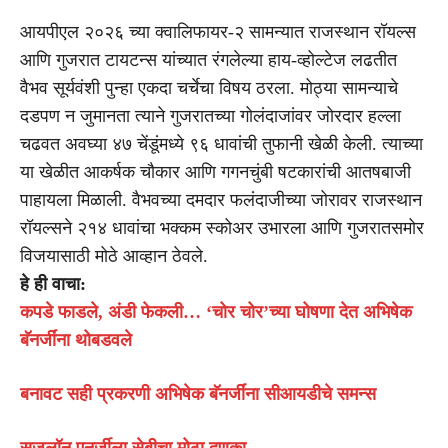
आयपीएल २०२६ च्या क्वालिफायर-२ सामन्यात राजस्थान रॉयल्स
आणि गुजरात टायटन्स यांच्यात रंगलेल्या हाय-व्होल्टेज लढतीत
वैभव सूर्यवंशी पुन्हा एकदा चर्चेचा विषय ठरला. मोठ्या सामन्याचे
दडपण न जुमानता त्याने गुजरातच्या गोलंदाजांवर जोरदार हल्ला
चढवत अवघ्या ४७ चेंडूंमध्ये ९६ धावांची तुफानी खेळी केली. त्याच्या
या खेळीत आकर्षक चौकार आणि गगनचुंबी षटकारांची आतषबाजी
पाहायला मिळाली. वैभवच्या दमदार फलंदाजीच्या जोरावर राजस्थान
रॉयल्सने २१४ धावांचा भक्कम स्कोअर उभारला आणि गुजरातसमोर
विजयासाठी मोठे आव्हान ठेवले.
हे ही वाचा:
कपडे फाडले, अंडी फेकली… ‘चोर चोर’च्या घोषणा देत अभिषेक
बॅनर्जींना थोबडवले
बनावट सही प्रकरणी अभिषेक बॅनर्जींना सीआयडीचे समन्स
सुजलॉन एनर्जीला सेबीचा मोठा दणका