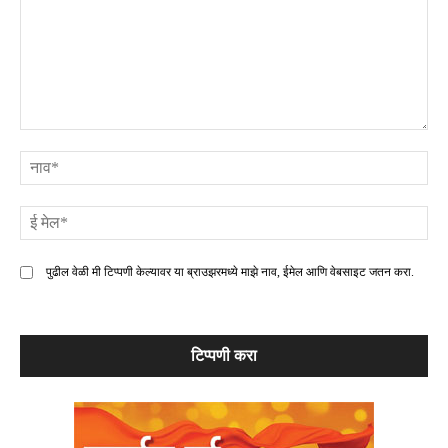
टिप्पणी
ना
ई
मे
पुढील वेळी मी टिप्पणी केल्यावर या ब्राउझरमध्ये माझे नाव, ईमेल आणि वेबसाइट जतन करा.