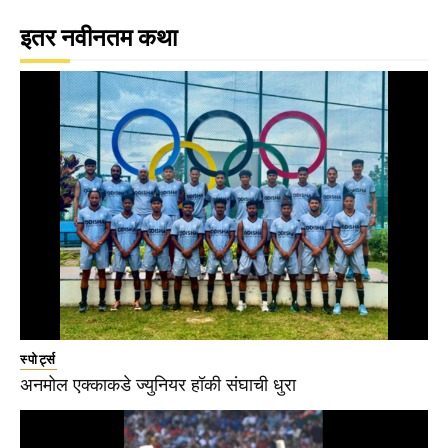
इतर नवीनतम कथा
स्पोर्ट्स
अनमोल एक्काकडे ज्युनियर हॉकी संघाची धुरा