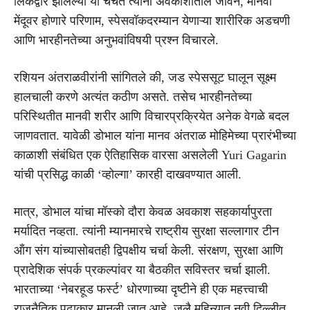
लिंकद्वारे झालेल्या या चर्चेत त्यांनी अवकाशातील जीवन, मानवी
मेंदूवर होणारे परिणाम, स्पेसवॉकदरम्यान येणाऱ्या शारीरिक अडचणी
आणि भारहीनतेच्या अनुभवांविषयी प्रश्न विचारले.
रशियन अंतराळवीरांनी सांगितले की, जड स्पेससूट घालून सूक्ष्म
हालचाली करणे अत्यंत कठीण असते. तसेच भारहीनतेच्या
परिस्थितीत मानवी शरीर आणि विचारप्रक्रियेत अनेक वेगळे बदल
जाणवतात. यावेळी डोभाल यांना मानव अंतराळ मोहिमेच्या प्रारंभीच्या
काळाशी संबंधित एक ऐतिहासिक वारसा असलेली Yuri Gagarin
यांची प्रसिद्ध काळी ‘व्होल्गा’ कारही दाखवण्यात आली.
मात्र, डोभाल यांचा मॉस्को दौरा केवळ अवकाश सहकार्यापुरता
मर्यादित नव्हता. त्यांनी म्यानमारचे राष्ट्रीय सुरक्षा सल्लागार टीन
ऑंग संग यांच्यासोबतही द्विपक्षीय चर्चा केली. संरक्षण, सुरक्षा आणि
प्रादेशिक संपर्क प्रकल्पांवर या बैठकीत सविस्तर चर्चा झाली.
भारताच्या ‘नेबरहूड फर्स्ट’ धोरणाच्या दृष्टीने ही एक महत्त्वाची
राजनैतिक पुढाकार मानली जात आहे. जुलै महिन्यात नवी दिल्लीत