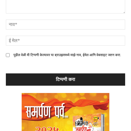
टिप्पणी
ना
ई
मे
पुढील वेळी मी टिप्पणी केल्यावर या ब्राउझरमध्ये माझे नाव, ईमेल आणि वेबसाइट जतन करा.