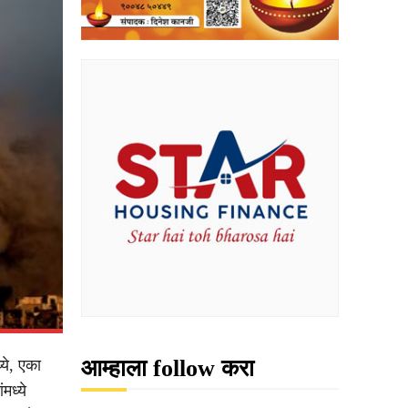
आम्हाला follow करा
्ये, एका
मध्ये