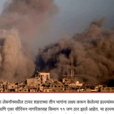
ण लेबनॉनमधील टायर शहराच्या तीन भागांना लक्ष्य करून केलेल्या हल्ल्यांमध
आणि एका सीरियन नागरिकासह किमान ११ जण ठार झाले आहेत. या हल्ल्यां