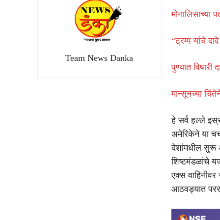
मोनालिसाच्या पत
“ट्रम्प यांचे द
Team News Danka
पुण्यात विषारी
मान्सूनच्या चिं
हे सर्व हल्ले इ
अमेरिकेने या च
देशांमधील सुरू अ
शिष्टमंडळांचे य
एक्स वाहिनीवर 
आठवड्यात परराष्