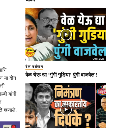
00:12:28
देश वर्तमान
 आणि
वेळ येऊ द्या ‘गुंगी गुडिया’ पुंगी वाजवेल !
ॉन या दोन
करी
्बी यांनी
ल
े म्हणाले.