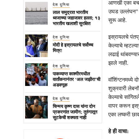
आणखी एका बचाव
देश दुनिया
उघड उल्लंघन” अस
लाल समुद्रात भारतीय
ध्वजाच्या जहाजावर हल्ला; १३
सुरू आहे.
भारतीय खलाशी सुरक्षित
इस्रायलचे पंतप्
देश दुनिया
मोदी हे इस्रायलचे सर्वोच्च
केल्याचे म्हटल
मित्र!
लढाई थांबवण्यास
झाले नाही.
देश दुनिया
पाकव्याप्त काश्मीरमधील
वॉशिंग्टनमध्ये 
वार्तांकनानंतर ‘अल जझीरा’ची
अडवणूक
शुक्रवारी लेबनॉ
केल्याचे सांगित
देश दुनिया
वापर करून इस्र
चिन्मय कृष्ण दास यांना दोन
प्रकरणांत जामीन; तुरुंगातून
एका लष्करी छाव
सुटकेची शक्यता नाही
हे ही वाचा: