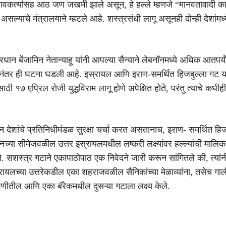
कर्त्यासह आठ जण जखमी झाले असून, हे हल्ले म्हणजे “मानवतावादी काय
ल्याचे मंत्रालयाने म्हटले आहे. शस्त्रसंधी लागू असूनही दोन्ही देशांमध्
रधान बेंजामिन नेतान्याहू यांनी आपल्या सैन्याने लेबनॉनमध्ये अधिक आतपर्य
्यानंतर ही घटना घडली आहे. इस्रायल आणि इराण-समर्थित हिजबुल्ला गट या
ाठी १७ एप्रिल रोजी युद्धविराम लागू होणे अपेक्षित होते, परंतु त्याचे कधी
दोन देशांचे प्रतिनिधीमंडळ सुरक्षा चर्चा करत असतानाच, इराण- समर्थित हिज
नच्या सीमेजवळील उत्तर इस्रायलमधील लष्करी लक्ष्यांवर हल्ल्यांची मालिक
ले. सशस्त्र गटाने एकापाठोपाठ एक निवेदने जारी करून सांगितले की, त्यांन
ायलच्या उत्तरेकडील एका शहराजवळील सैनिकांच्या मेळाव्यांना, तसेच ग
णीतील आणि एका बॅरेकमधील दुसऱ्या गटाला लक्ष्य केले.