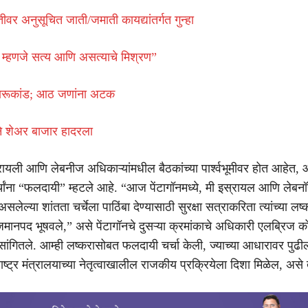
ीवर अनुसूचित जाती/जमाती कायद्यांतर्गत गुन्हा
ावे म्हणजे सत्य आणि असत्याचे मिश्रण”
 दारूकांड; आठ जणांना अटक
तेने शेअर बाजार हादरला
स्रायली आणि लेबनीज अधिकाऱ्यांमधील बैठकांच्या पार्श्वभूमीवर होत आहेत,
र्चांना “फलदायी” म्हटले आहे. “आज पेंटागॉनमध्ये, मी इस्रायल आणि लेबन
सलेल्या शांतता चर्चेला पाठिंबा देण्यासाठी सुरक्षा सत्राकरिता त्यांच्या लष्
जमानपद भूषवले,” असे पेंटागॉनचे दुसऱ्या क्रमांकाचे अधिकारी एलब्रिज कोल
सांगितले. आम्ही लष्करासोबत फलदायी चर्चा केली, ज्याच्या आधारावर पुढी
ट्र मंत्रालयाच्या नेतृत्वाखालील राजकीय प्रक्रियेला दिशा मिळेल, असे त