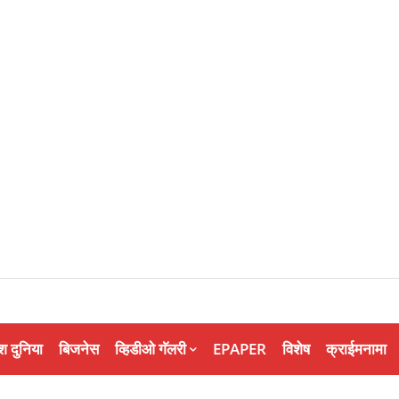
श दुनिया
बिजनेस
व्हिडीओ गॅलरी
EPAPER
विशेष
क्राईमनामा