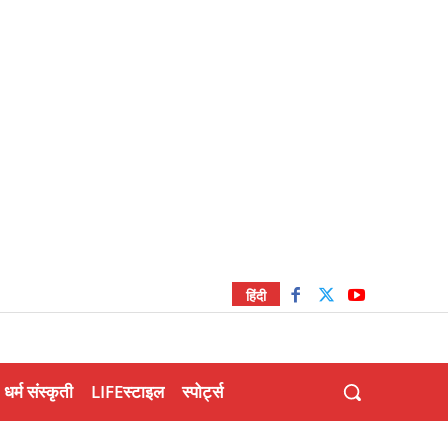
हिंदी
धर्म संस्कृती
LIFEस्टाइल
स्पोर्ट्स