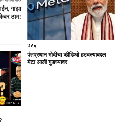
णि मागील लेख
टाईन, गाझा
केवर ठाम!
विशेष
पंतप्रधान मोदींचा व्हीडिओ हटवल्याबद्दल
मेटा आली गुडघ्यावर
00:16:57
?