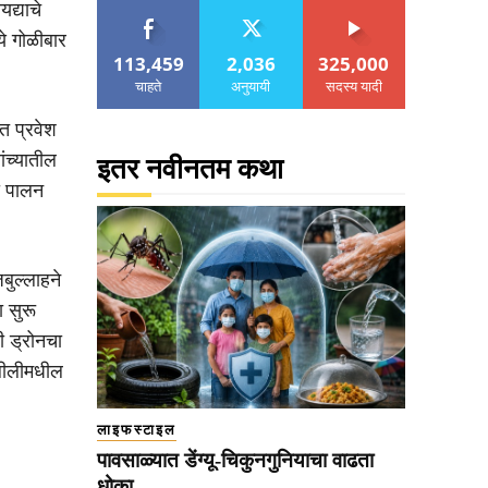
द्याचे
ये गोळीबार
113,459
2,036
325,000
चाहते
अनुयायी
सदस्य यादी
ंत प्रवेश
ंच्यातील
इतर नवीनतम कथा
ही पालन
बुल्लाहने
ा सुरू
ी ड्रोनचा
ालीलीमधील
लाइफस्टाइल
पावसाळ्यात डेंग्यू-चिकुनगुनियाचा वाढता
धोका