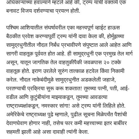
अधिकाऱ्यांच्या हवाल्याने म्हटले आहे की, ट्रम्प यांची वक्तव्ये एक
बनावट विजय दर्शवण्याचा प्रयत्न होती.
पश्चिम आशियातील संघर्षावरील एका महत्त्वपूर्ण व्हाईट हाऊस
बैठकीत प्रवेश करण्यापूर्वी ट्रम्प यांनी दावा केला की, होर्मुझच्या
सामुद्रधुनीतील नौदल निर्बंध प्रभावीपणे संपुष्टात आले आहेत आणि
सागरी वाहतूक पूर्ववत होत आहे. ही सामुद्रधुनी एक प्रमुख तेल मार्ग
असून, यातून जागतिक तेल वाहतुकीपैकी जवळपास २० टक्के
वाहतूक होते. इराण उरलेले सुरुंग तात्काळ हटवेल किंवा निकामी
करेल. नौदल नाकेबंदीमुळे सामुद्रधुनीत अडकलेली जहाजे,
परतण्याची प्रक्रिया सुरू करू शकतात! तुमच्या पत्नी, पती, आई-
वडील आणि कुटुंबीयांना माझ्याकडून, तुमच्या आवडत्या
राष्ट्राध्यक्षांकडून, नमस्कार सांगा! असे ट्रम्प यांनी लिहिले होते.
अमेरिकेचे राष्ट्राध्यक्ष पुढे म्हणाले, पुढील सूचना मिळेपर्यंत पैशांची
देवाणघेवाण होणार नाही, तसेच फार कमी महत्त्वाच्या इतर बाबींवर
सहमती झाली आहे असा दावाही त्यांनी केला.