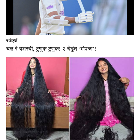
स्पोर्ट्स
चल रे यशस्वी, टुणुक टुणुक! २ चेंडूंत ‘भोपळा’!