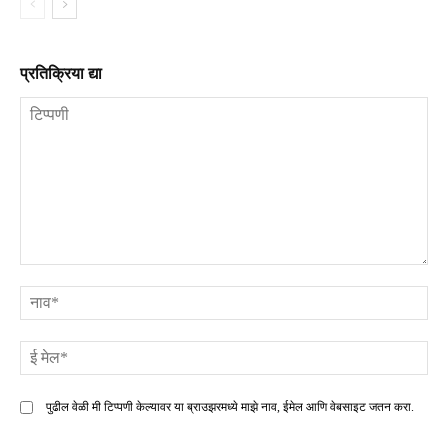
प्रतिक्रिया द्या
टिप्पणी
ना
ई
मे
पुढील वेळी मी टिप्पणी केल्यावर या ब्राउझरमध्ये माझे नाव, ईमेल आणि वेबसाइट जतन करा.