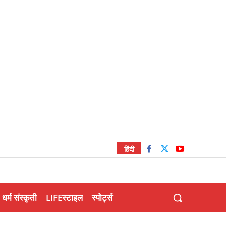
हिंदी
धर्म संस्कृती
LIFEस्टाइल
स्पोर्ट्स