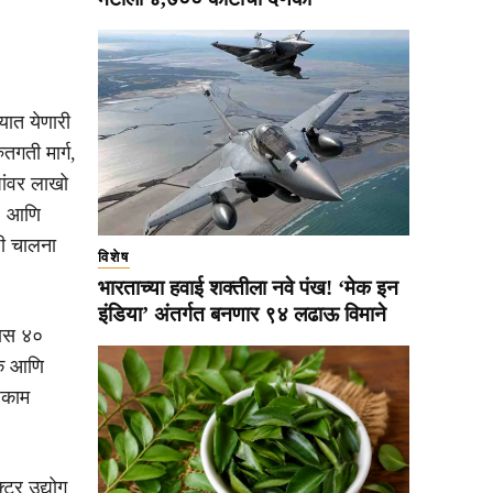
यात येणारी
ुतगती मार्ग,
पांवर लाखो
ा’ आणि
ठी चालना
विशेष
भारताच्या हवाई शक्तीला नवे पंख! ‘मेक इन
इंडिया’ अंतर्गत बनणार ९४ लढाऊ विमाने
पास ४०
के आणि
धकाम
क्टर उद्योग