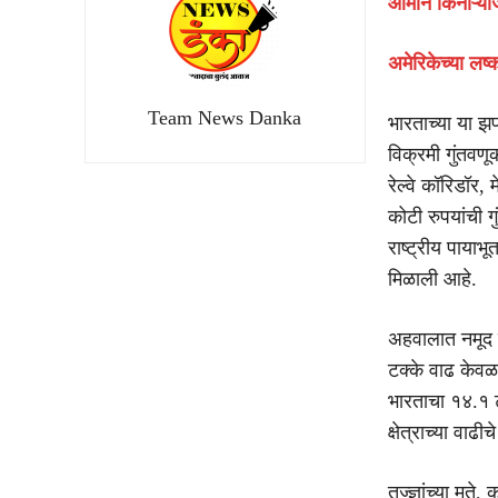
ओमान किनाऱ्या
अमेरिकेच्या लष्क
Team News Danka
भारताच्या या झप
विक्रमी गुंतवणूक
रेल्वे कॉरिडॉर,
कोटी रुपयांची 
राष्ट्रीय पायाभ
मिळाली आहे.
अहवालात नमूद 
टक्के वाढ केवळ
भारताचा १४.१ 
क्षेत्राच्या वाढ
तज्ज्ञांच्या मते,