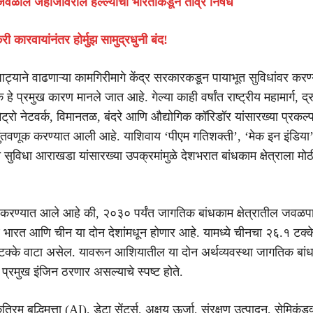
जवळील जहाजावरील हल्ल्याचा भारताकडून तीव्र निषेध
री कारवायांनंतर होर्मुझ सामुद्रधुनी बंद!
ाट्याने वाढणाऱ्या कामगिरीमागे केंद्र सरकारकडून पायाभूत सुविधांवर करण्
 हे प्रमुख कारण मानले जात आहे. गेल्या काही वर्षांत राष्ट्रीय महामार्ग, द्र
 मेट्रो नेटवर्क, विमानतळ, बंदरे आणि औद्योगिक कॉरिडॉर यांसारख्या प्रकल्
गुंतवणूक करण्यात आली आहे. याशिवाय ‘पीएम गतिशक्ती’, ‘मेक इन इंडिय
ूत सुविधा आराखडा यांसारख्या उपक्रमांमुळे देशभरात बांधकाम क्षेत्राला मो
करण्यात आले आहे की, २०३० पर्यंत जागतिक बांधकाम क्षेत्रातील जवळ
 भारत आणि चीन या दोन देशांमधून होणार आहे. यामध्ये चीनचा २६.१ टक्
टक्के वाटा असेल. यावरून आशियातील या दोन अर्थव्यवस्था जागतिक बां
ीचे प्रमुख इंजिन ठरणार असल्याचे स्पष्ट होते.
 कृत्रिम बुद्धिमत्ता (AI), डेटा सेंटर्स, अक्षय ऊर्जा, संरक्षण उत्पादन, सेमिकंड