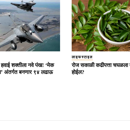
लाइफस्टाइल
 हवाई शक्तीला नवे पंख! ‘मेक
रोज सकाळी कढीपत्ता चघळला
ा’ अंतर्गत बनणार ९४ लढाऊ
होईल?