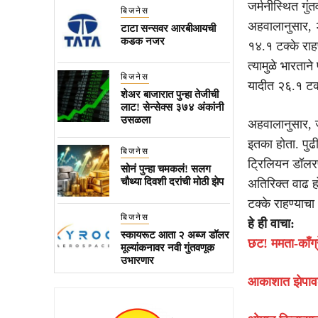
जर्मनीस्थित गु
बिजनेस
अहवालानुसार, 
टाटा सन्सवर आरबीआयची
कडक नजर
१४.१ टक्के राह
त्यामुळे भारता
बिजनेस
यादीत २६.१ टक
शेअर बाजारात पुन्हा तेजीची
लाट! सेन्सेक्स ३७४ अंकांनी
उसळला
अहवालानुसार, 
इतका होता. पुढी
बिजनेस
ट्रिलियन डॉलरप
सोनं पुन्हा चमकलं! सलग
चौथ्या दिवशी दरांची मोठी झेप
अतिरिक्त वाढ ह
टक्के राहण्याच
बिजनेस
हे ही वाचा:
स्कायरूट आता २ अब्ज डॉलर
छट! ममता-काँग
मूल्यांकनावर नवी गुंतवणूक
उभारणार
आकाशात झेपावला