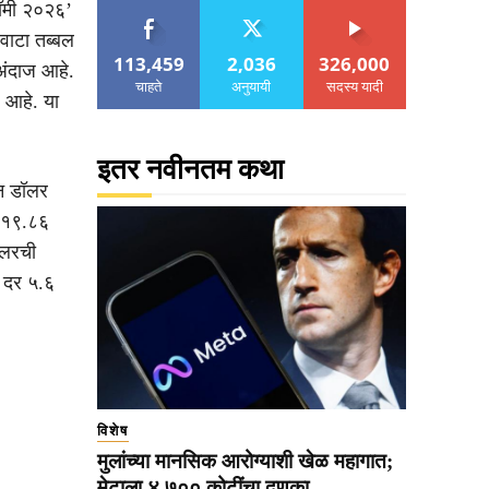
नॉमी २०२६’
वाटा तब्बल
113,459
2,036
326,000
अंदाज आहे.
चाहते
अनुयायी
सदस्य यादी
 आहे. या
इतर नवीनतम कथा
यन डॉलर
ा १९.८६
ॉलरची
ा दर ५.६
विशेष
मुलांच्या मानसिक आरोग्याशी खेळ महागात;
मेटाला ४,७०० कोटींचा दणका