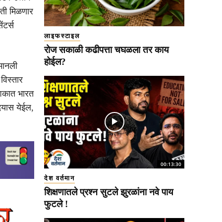
 गती मिळणार
ंटर्स
लाइफस्टाइल
रोज सकाळी कढीपत्ता चघळला तर काय
होईल?
 मानली
विस्तार
 दशकात भारत
उदयास येईल,
00:13:30
देश वर्तमान
शिक्षणातले प्रश्न सुटले झुरळांना नवे पाय
फुटले !