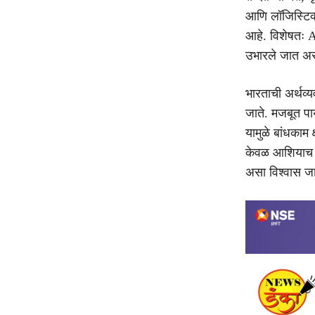
आणि लॉजिस्टिक्स
आहे. विशेषतः AI
उभारले जात असून
भारताची अर्थव्य
जाते. मजबूत पा
यामुळे बांधकाम 
केवळ आशियाच नव्
असा विश्वास जाग