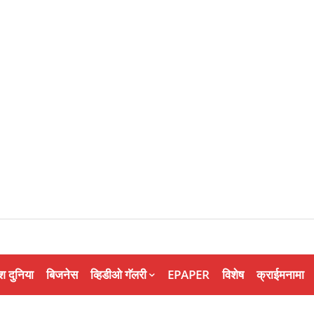
श दुनिया
बिजनेस
व्हिडीओ गॅलरी
EPAPER
विशेष
क्राईमनामा