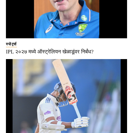
स्पोर्ट्स
IPL २०२७ मध्ये ऑस्ट्रेलियन खेळाडूंवर निर्बंध?