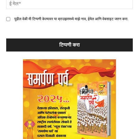
ई
मे
पुढील वेळी मी टिप्पणी केल्यावर या ब्राउझरमध्ये माझे नाव, ईमेल आणि वेबसाइट जतन करा.