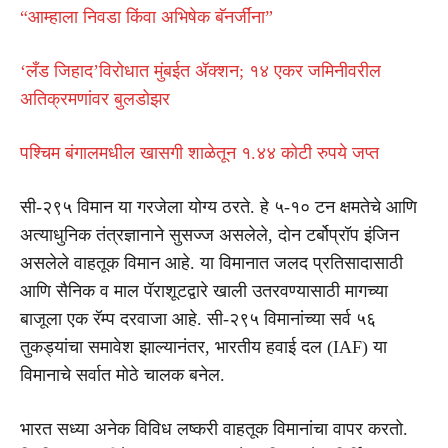
“आम्हाला निवडा किंवा अभिषेक बॅनर्जींना”
‘लँड जिहाद’विरोधात मुंबईत ॲक्शन; १४ एकर जमिनीवरील
अतिक्रमणांवर बुलडोझर
पश्चिम बंगालमधील खासगी शाळेतून १.४४ कोटी रुपये जप्त
सी-२९५ विमान या गरजेला योग्य ठरते. हे ५-१० टन क्षमतेचे आणि
अत्याधुनिक तंत्रज्ञानाने सुसज्ज असलेले, दोन टर्बोप्रॉप इंजिन
असलेले वाहतूक विमान आहे. या विमानात जलद प्रतिसादासाठी
आणि सैनिक व माल पॅराशूटद्वारे खाली उतरवण्यासाठी मागच्या
बाजूला एक रॅम्प दरवाजा आहे. सी-२९५ विमानांच्या सर्व ५६
तुकड्यांचा समावेश झाल्यानंतर, भारतीय हवाई दल (IAF) या
विमानाचे सर्वात मोठे चालक बनेल.
भारत सध्या अनेक विविध लष्करी वाहतूक विमानांचा वापर करतो.