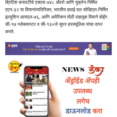
ब्रिटिश बनावटीचे एचएस ७४८ ॲवरो आणि युक्रेन-निर्मित
एएन-३२ या विमानांव्यतिरिक्त, भारतीय हवाई दल सोव्हिएत-निर्मित
इल्युशिन आयएल-७६, आणि अमेरिकन मोठी वाहतूक विमाने बोईंग
सी-१७ ग्लोबमास्टर व सी-१३०जे सुपर हरक्यूलिस यांचा वापर
करते.