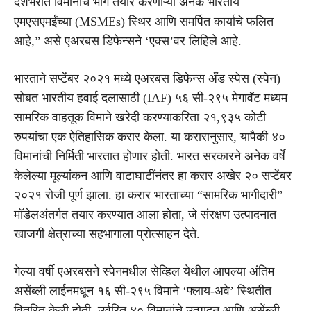
देशभरात विमानाचे भाग तयार करणाऱ्या अनेक भारतीय
एमएसएमईंच्या (MSMEs) स्थिर आणि समर्पित कार्याचे फलित
आहे,” असे एअरबस डिफेन्सने ‘एक्स’वर लिहिले आहे.
भारताने सप्टेंबर २०२१ मध्ये एअरबस डिफेन्स अँड स्पेस (स्पेन)
सोबत भारतीय हवाई दलासाठी (IAF) ५६ सी-२९५ मेगावॅट मध्यम
सामरिक वाहतूक विमाने खरेदी करण्याकरिता २१,९३५ कोटी
रुपयांचा एक ऐतिहासिक करार केला. या करारानुसार, यापैकी ४०
विमानांची निर्मिती भारतात होणार होती. भारत सरकारने अनेक वर्षे
केलेल्या मूल्यांकन आणि वाटाघाटींनंतर हा करार अखेर २० सप्टेंबर
२०२१ रोजी पूर्ण झाला. हा करार भारताच्या “सामरिक भागीदारी”
मॉडेलअंतर्गत तयार करण्यात आला होता, जे संरक्षण उत्पादनात
खाजगी क्षेत्राच्या सहभागाला प्रोत्साहन देते.
गेल्या वर्षी एअरबसने स्पेनमधील सेव्हिल येथील आपल्या अंतिम
असेंब्ली लाईनमधून १६ सी-२९५ विमाने ‘फ्लाय-अवे’ स्थितीत
वितरित केली होती. उर्वरित ४० विमानांचे उत्पादन आणि असेंब्ली