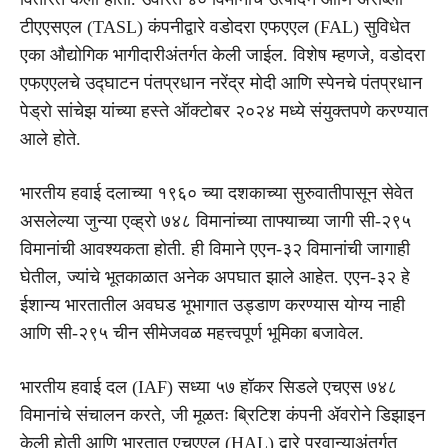
टीएएसएल (TASL) कंपनीद्वारे वडोदरा एफएएल (FAL) सुविधेत
एका औद्योगिक भागीदारीअंतर्गत केली जाईल. विशेष म्हणजे, वडोदरा
एफएएलचे उद्घाटन पंतप्रधान नरेंद्र मोदी आणि स्पेनचे पंतप्रधान
पेड्रो सांचेझ यांच्या हस्ते ऑक्टोबर २०२४ मध्ये संयुक्तपणे करण्यात
आले होते.
भारतीय हवाई दलाच्या १९६० च्या दशकाच्या सुरुवातीपासून सेवेत
असलेल्या जुन्या एव्ह्रो ७४८ विमानांच्या ताफ्याच्या जागी सी-२९५
विमानांची आवश्यकता होती. ही विमाने एएन-३२ विमानांची जागाही
घेतील, ज्यांचे भूतकाळात अनेक अपघात झाले आहेत. एएन-३२ हे
ईशान्य भारतातील अवघड भूभागात उड्डाण करण्यास योग्य नाही
आणि सी-२९५ चीन सीमेजवळ महत्त्वपूर्ण भूमिका बजावेल.
भारतीय हवाई दल (IAF) सध्या ५७ हॉकर सिडले एचएस ७४८
विमानांचे संचालन करते, जी मूळतः ब्रिटिश कंपनी ॲवरोने डिझाइन
केली होती आणि भारतात एचएएल (HAL) द्वारे परवान्याअंतर्गत