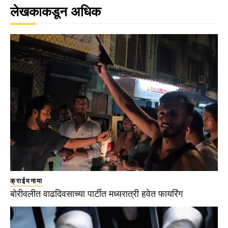
लेखकाकडून अधिक
क्राईमनामा
बोरीवलीत वाढदिवसाच्या पार्टीत मध्यरात्री हवेत फायरिंग