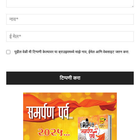
टिप्पणी
ना
ई
मे
पुढील वेळी मी टिप्पणी केल्यावर या ब्राउझरमध्ये माझे नाव, ईमेल आणि वेबसाइट जतन करा.