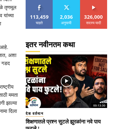
ळे तृणमूल
 यांच्या
113,459
2,036
326,000
चाहते
अनुयायी
सदस्य यादी
ा
इतर नवीनतम कथा
 आहे.
तात, अशा
िक गडद
ष्ट्रीय
साठी ममता
ागी झाल्या
00:13:30
ीनामा दिला
देश वर्तमान
शिक्षणातले प्रश्न सुटले झुरळांना नवे पाय
फुटले !