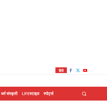
हिंदी
धर्म संस्कृती
LIFEस्टाइल
स्पोर्ट्स