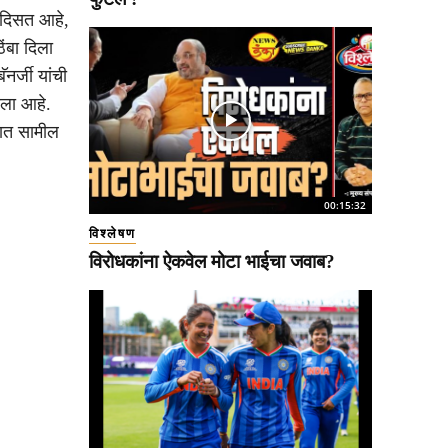
े दिसत आहे,
ंबा दिला
र्जी यांची
सला आहे.
टात सामील
00:15:32
विश्लेषण
विरोधकांना ऐकवेल मोटा भाईचा जवाब?