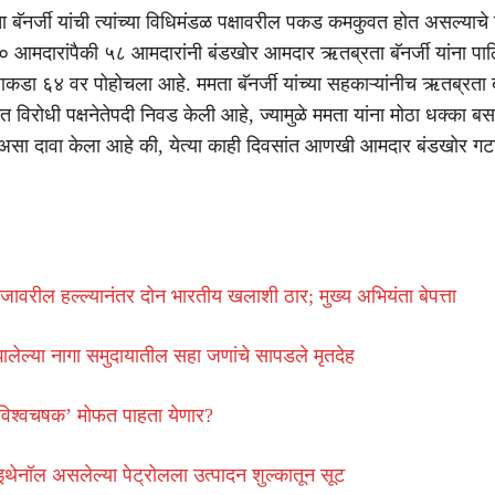
ा बॅनर्जी यांची त्यांच्या विधिमंडळ पक्षावरील पकड कमकुवत होत असल्याच
 ८० आमदारांपैकी ५८ आमदारांनी बंडखोर आमदार ऋतब्रता बॅनर्जी यांना पाठि
डा ६४ वर पोहोचला आहे. ममता बॅनर्जी यांच्या सहकाऱ्यांनीच ऋतब्रता बॅन
त विरोधी पक्षनेतेपदी निवड केली आहे, ज्यामुळे ममता यांना मोठा धक्का ब
 असा दावा केला आहे की, येत्या काही दिवसांत आणखी आमदार बंडखोर ग
जावरील हल्ल्यानंतर दोन भारतीय खलाशी ठार; मुख्य अभियंता बेपत्ता
 झालेल्या नागा समुदायातील सहा जणांचे सापडले मृतदेह
विश्वचषक’ मोफत पाहता येणार?
नॉल असलेल्या पेट्रोलला उत्पादन शुल्कातून सूट