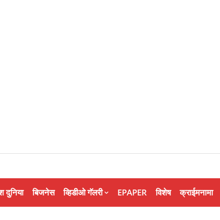
श दुनिया
बिजनेस
व्हिडीओ गॅलरी
EPAPER
विशेष
क्राईमनामा