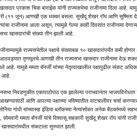
खासदार प्रकाश चिक बाराईक यांनी राज्यसभेचा राजीनामा दिला आहे. यामु
वारी (११ जून) आणखी एक धक्का बसला. सुखेंदू शेखर रॉय आणि सुष्मिता देव
त्यांचा राजीनामा आला असून, त्यामुळे गेल्या काही दिवसांत राजीनामा देणाऱ्य
्यसभा खासदारांची संख्या तीन झाली आहे.
ाजीनाम्यामुळे राज्यसभेतील पक्षाचे संख्याबळ १० खासदारांपर्यंत कमी होणार
 आठवड्यात तृणमूलचे आणखी तीन राज्यसभा खासदार राजीनामा देऊ शक
ले आहे. यामुळे ममता बॅनर्जी यांच्या नेतृत्वाखालील पक्षापुढील संकट अध
ा आहे.
नसभा निवडणुकीत एकापाठोपाठ एक झालेल्या पराभवानंतर भाजपविरोधात रा
आखण्यासाठी आणि आपल्या पक्षाच्या भविष्यातील वाटचालीवर चर्चा करण्या
सोनिया गांधी यांच्यासह इंडिया ब्लॉकच्या नेत्यांसोबत अनेक बैठकांमध्ये सहभ
ी, सोमवारी ममता बॅनर्जी यांचे विश्वासू सहकारी सुखेंदू शेखर रॉय यांनी राज
ा खासदारांमधील संकटाला सुरुवात झाली.