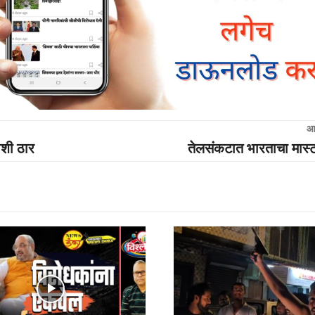
आ
ाशी ठार
तेलसंकटात भारताचा मास्ट