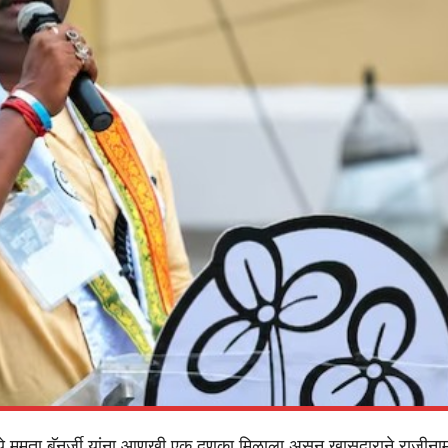
्ये ममता बॅनर्जी यांना आणखी एक दणका मिळाला असून खासदाराने राजीनाम