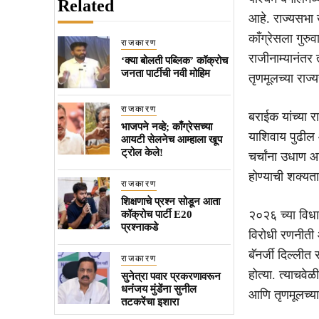
Related
आहे. राज्यसभा 
कॉंग्रेसला गुरु
राजकारण
राजीनाम्यानंतर 
‘क्या बोलती पब्लिक’ कॉक्रोच
जनता पार्टीची नवी मोहिम
तृणमूलच्या राज
राजकारण
बराईक यांच्या र
भाजपने नव्हे; काँग्रेसच्या
याशिवाय पुढील
आयटी सेलनेच आम्हाला खूप
ट्रोल केले!
चर्चांना उधाण आ
होण्याची शक्यत
राजकारण
शिक्षणाचे प्रश्न सोडून आता
२०२६ च्या विधा
कॉक्रोच पार्टी E20
प्रश्नाकडे
विरोधी रणनीती 
बॅनर्जी दिल्लीत 
राजकारण
होत्या. त्याचवेळ
सुनेत्रा पवार प्रकरणावरून
धनंजय मुंडेंना सुनील
आणि तृणमूलच्य
तटकरेंचा इशारा