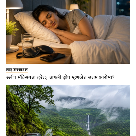
लाइफस्टाइल
स्लीप मॅक्सिंगचा ट्रेंड; चांगली झोप म्हणजेच उत्तम आरोग्य?