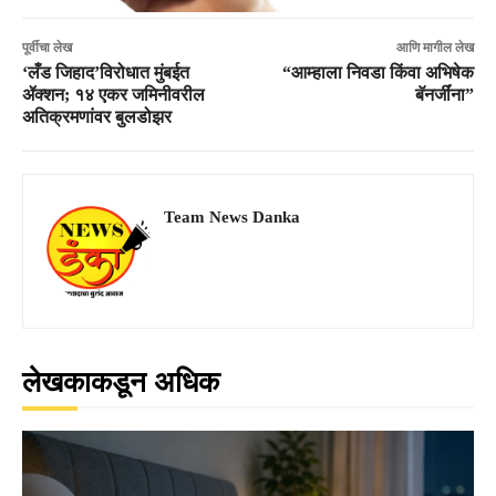
पूर्वीचा लेख
आणि मागील लेख
‘लँड जिहाद’विरोधात मुंबईत
“आम्हाला निवडा किंवा अभिषेक
ॲक्शन; १४ एकर जमिनीवरील
बॅनर्जींना”
अतिक्रमणांवर बुलडोझर
Team News Danka
लेखकाकडून अधिक