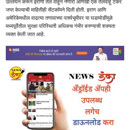
उल्लंघन करून इराणी तेल वाहून नेणारा आणखी एक तेलवाहू टँकर
जप्त केल्याची माहितीही सेंटकॉमने दिली होती. इराण आणि
अमेरिकेमधील वाढत्या तणावाच्या पार्श्वभूमीवर या घडामोडींमुळे
मध्यपूर्वेतील सुरक्षा परिस्थिती अधिकच गंभीर बनण्याची शक्यता
व्यक्त केली जात आहे.