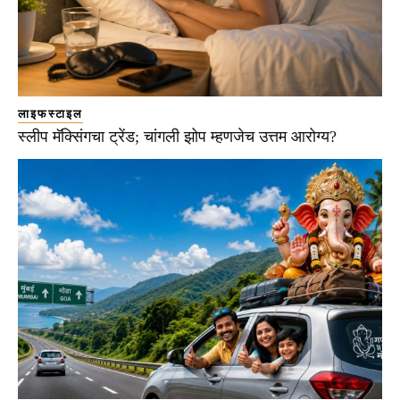
लाइफस्टाइल
स्लीप मॅक्सिंगचा ट्रेंड; चांगली झोप म्हणजेच उत्तम आरोग्य?