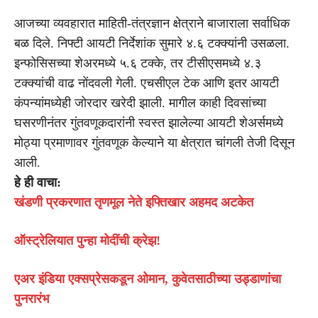
आजच्या व्यवहारात माहिती-तंत्रज्ञान क्षेत्राने बाजाराला सर्वाधिक
बळ दिले. निफ्टी आयटी निर्देशांक सुमारे ४.६ टक्क्यांनी उसळला.
इन्फोसिसच्या शेअरमध्ये ५.६ टक्के, तर टीसीएसमध्ये ४.३
टक्क्यांची वाढ नोंदवली गेली. एचसीएल टेक आणि इतर आयटी
कंपन्यांमध्येही जोरदार खरेदी झाली. मागील काही दिवसांच्या
घसरणीनंतर गुंतवणूकदारांनी स्वस्त झालेल्या आयटी शेअर्समध्ये
मोठ्या प्रमाणावर गुंतवणूक केल्याने या क्षेत्रात चांगली तेजी दिसून
आली.
हे ही वाचा:
खंडणी प्रकरणात तृणमूल नेते इफ्तिखार अहमद अटकेत
ऑस्ट्रेलियात पुन्हा मोदींची क्रेझ!
एअर इंडिया एक्सप्रेसकडून ओमान, कुवेतसाठीच्या उड्डाणांचा
पुनरारंभ