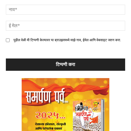
टिप्पणी
ना
ई
मे
पुढील वेळी मी टिप्पणी केल्यावर या ब्राउझरमध्ये माझे नाव, ईमेल आणि वेबसाइट जतन करा.