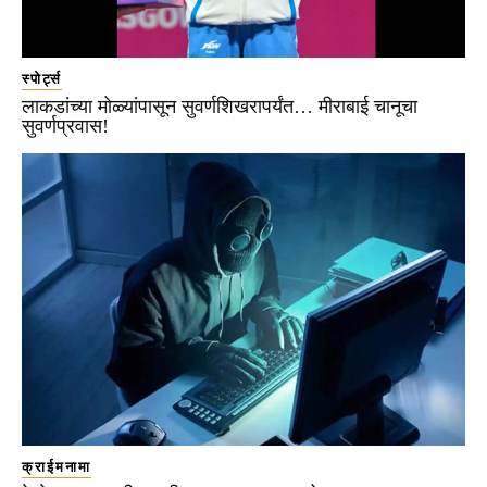
स्पोर्ट्स
लाकडांच्या मोळ्यांपासून सुवर्णशिखरापर्यंत… मीराबाई चानूचा
सुवर्णप्रवास!
क्राईमनामा