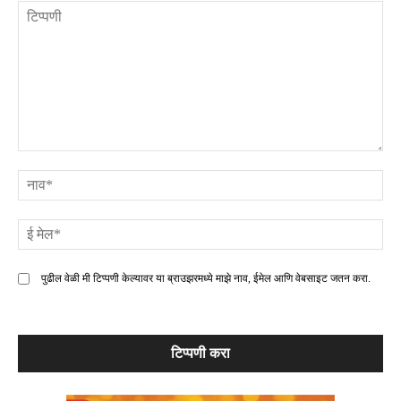
टिप्पणी
ना
ई
मे
पुढील वेळी मी टिप्पणी केल्यावर या ब्राउझरमध्ये माझे नाव, ईमेल आणि वेबसाइट जतन करा.