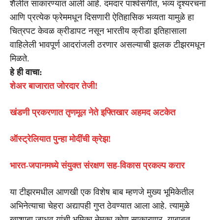
शैलीत साकारण्यात आली आहे. दमदार पार्श्वसंगीत, भव्य दृश्यरचना
आणि प्रत्येक फ्रेममधून दिसणारी ऐतिहासिक भव्यता यामुळे हा
चित्रपट केवळ क्रीडापट नसून भारतीय क्रीडा इतिहासाला
वाहिलेली भावपूर्ण आदरांजली ठरणार असल्याची झलक टीझरमधून
मिळते.
हे ही वाचा:
शेअर बाजारात जोरदार तेजी!
खंडणी प्रकरणात तृणमूल नेते इफ्तिखार अहमद अटकेत
ऑस्ट्रेलियात पुन्हा मोदींची क्रेझ!
भारत-जपानमध्ये संयुक्त संरक्षण सह-विकास प्रकल्प करार
या टीझरमधील आणखी एक विशेष बाब म्हणजे मुख्य भूमिकेतील
अभिनेत्याचा चेहरा अद्यापही गुप्त ठेवण्यात आला आहे. त्यामुळे
खाशाबा जाधव यांची भूमिका नेमका कोण साकारणार, याबाबत