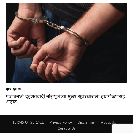
क्राईमनामा
पंजाबमध्ये दहशतवादी मॉड्यूलच्या मुख्य सूत्रधाराला हातगोळ्यासह
अटक
TERMS OF SERVICE
Privacy Policy
Disclaimer
About Us
Contact Us