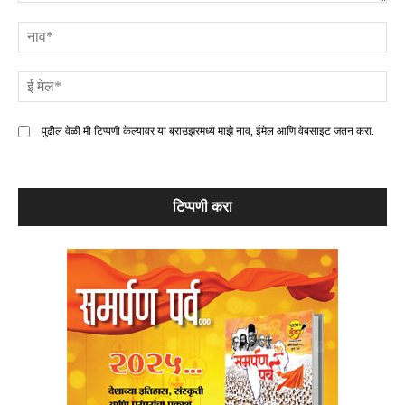
टिप्पणी
ना
ई
मे
पुढील वेळी मी टिप्पणी केल्यावर या ब्राउझरमध्ये माझे नाव, ईमेल आणि वेबसाइट जतन करा.