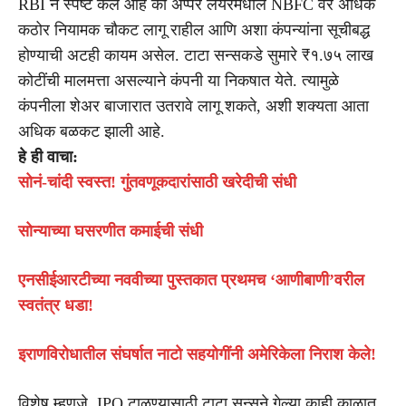
RBI ने स्पष्ट केले आहे की अप्पर लेयरमधील NBFC वर अधिक
कठोर नियामक चौकट लागू राहील आणि अशा कंपन्यांना सूचीबद्ध
होण्याची अटही कायम असेल. टाटा सन्सकडे सुमारे ₹१.७५ लाख
कोटींची मालमत्ता असल्याने कंपनी या निकषात येते. त्यामुळे
कंपनीला शेअर बाजारात उतरावे लागू शकते, अशी शक्यता आता
अधिक बळकट झाली आहे.
हे ही वाचा:
सोनं-चांदी स्वस्त! गुंतवणूकदारांसाठी खरेदीची संधी
सोन्याच्या घसरणीत कमाईची संधी
एनसीईआरटीच्या नववीच्या पुस्तकात प्रथमच ‘आणीबाणी’वरील
स्वतंत्र धडा!
इराणविरोधातील संघर्षात नाटो सहयोगींनी अमेरिकेला निराश केले!
विशेष म्हणजे, IPO टाळण्यासाठी टाटा सन्सने गेल्या काही काळात