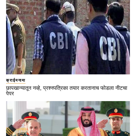
क्राईमनामा
छापखान्यातून नव्हे, प्रश्नपत्रिका तयार करतानाच फोडला नीटचा
पेपर