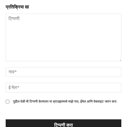
प्रतिक्रिया द्या
टिप्पणी
ना
ई
मे
पुढील वेळी मी टिप्पणी केल्यावर या ब्राउझरमध्ये माझे नाव, ईमेल आणि वेबसाइट जतन करा.