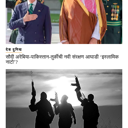
देश दुनिया
सौदी अरेबिया-पाकिस्तान-तुर्कीची नवी संरक्षण आघाडी ‘इस्लामिक
नाटो’?