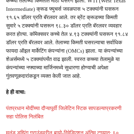
कच्च्या तेलाच्या किमतीत मोठी घसरण झाली. WTI (West Texas
Intermediate) क्रूड फ्युचर्स जवळपास ५ टक्क्यांनी घसरून
९१.६५ डॉलर प्रति बॅरलवर आले. तर ब्रेंट क्रूडच्या किमती
सुमारे ५ टक्क्यांनी घसरून ९८.३० डॉलर प्रति बॅरलवर व्यवहार
करत होत्या. कॉमेक्सवर कच्चे तेल ४.९३ टक्क्यांनी घसरून ९१.८४
डॉलर प्रति बॅरलवर आले. तेलाच्या किमती घसरल्याचा सर्वाधिक
फायदा ऑइल मार्केटिंग कंपन्यांना (OMCs) झाला. या कंपन्यांच्या
शेअर्समध्ये ५ टक्क्यांपर्यंत वाढ झाली. स्वस्त कच्च्या तेलामुळे या
कंपन्यांच्या नफ्याच्या मार्जिनमध्ये सुधारणा होण्याची अपेक्षा
गुंतवणूकदारांकडून व्यक्त केली जात आहे.
हे ही वाचा:
पंतप्रधान मोदींच्या दौऱ्यापूर्वी जिलेटिन स्टिक सापडल्याप्रकरणी
सहा पोलिस निलंबित
मुलुंड डम्पिंग ग्राउंडवरील बायो-रिमेडिएशन अंतिम टप्प्यात; ६०