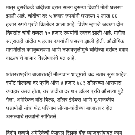
मात्र दुसरीकडे चांदीच्या दरात सलग दुसऱ्या दिवशी मोठी घसरण
झाली आहे. चांदीचा दर ५ हजार रुपयांनी घसरून २ लाख ६६
हजार रुपये प्रति किलोवर आला आहे. विशेष म्हणजे अवघ्या दोन
दिवसांत चांदी तब्बल १० हजार रुपयांनी स्वस्त झाली आहे. मागील
सत्रातही चांदीत ५ हजार रुपयांची घसरण झाली होती. औद्योगिक
मागणीतील कमकुवतपणा आणि नफावसुलीमुळे चांदीच्या दरांवर दबाव
वाढल्याचे बाजार विश्लेषकांचे मत आहे.
आंतरराष्ट्रीय बाजारातही मौल्यवान धातूंमध्ये चढ-उतार सुरू आहेत.
स्पॉट गोल्डचा दर प्रति औंस ४ हजार ४८३ डॉलरच्या आसपास
व्यवहार करत होता, तर चांदीचा दर ७५ डॉलर प्रति औंसच्या पुढे
गेला. अमेरिकन बाँड यिल्ड, डॉलर इंडेक्स आणि भू-राजकीय
घडामोडी यांचा थेट परिणाम सोन्या-चांदीच्या बाजारावर होत
असल्याचे तज्ज्ञांनी सांगितले.
विशेष म्हणजे अमेरिकेची फेडरल रिझर्व्ह बँक व्याजदरांबाबत काय