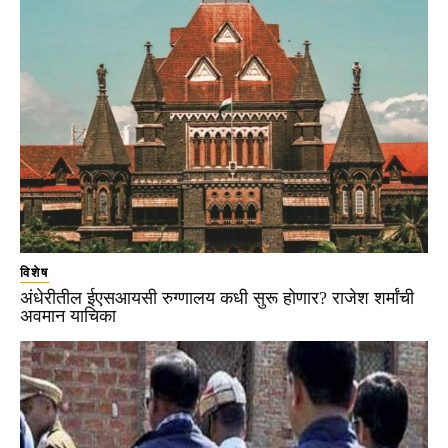
विशेष
अंधेरीतील ईएसआयसी रुग्णालय कधी सुरू होणार? राजेश शर्मांची
अवमान याचिका