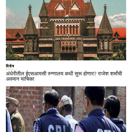
विशेष
अंधेरीतील ईएसआयसी रुग्णालय कधी सुरू होणार? राजेश शर्मांची
अवमान याचिका