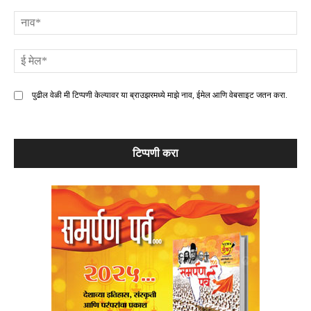
टिप्पणी
ना
ई
मे
पुढील वेळी मी टिप्पणी केल्यावर या ब्राउझरमध्ये माझे नाव, ईमेल आणि वेबसाइट जतन करा.