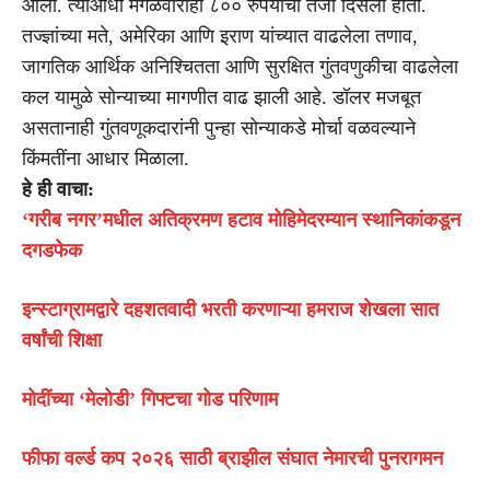
आली. त्याआधी मंगळवारीही ८०० रुपयांची तेजी दिसली होती.
तज्ज्ञांच्या मते, अमेरिका आणि इराण यांच्यात वाढलेला तणाव,
जागतिक आर्थिक अनिश्चितता आणि सुरक्षित गुंतवणुकीचा वाढलेला
कल यामुळे सोन्याच्या मागणीत वाढ झाली आहे. डॉलर मजबूत
असतानाही गुंतवणूकदारांनी पुन्हा सोन्याकडे मोर्चा वळवल्याने
किंमतींना आधार मिळाला.
हे ही वाचा:
‘गरीब नगर’मधील अतिक्रमण हटाव मोहिमेदरम्यान स्थानिकांकडून
दगडफेक
इन्स्टाग्रामद्वारे दहशतवादी भरती करणाऱ्या हमराज शेखला सात
वर्षांची शिक्षा
मोदींच्या ‘मेलोडी’ गिफ्टचा गोड परिणाम
फीफा वर्ल्ड कप २०२६ साठी ब्राझील संघात नेमारची पुनरागमन