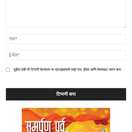
टिप्पणी
ना
ई
मे
पुढील वेळी मी टिप्पणी केल्यावर या ब्राउझरमध्ये माझे नाव, ईमेल आणि वेबसाइट जतन करा.