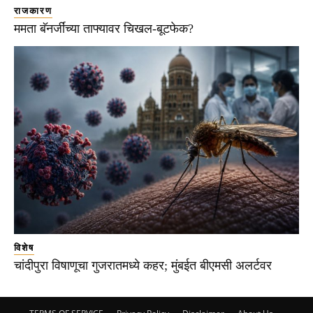
राजकारण
ममता बॅनर्जींच्या ताफ्यावर चिखल-बूटफेक?
विशेष
चांदीपुरा विषाणूचा गुजरातमध्ये कहर; मुंबईत बीएमसी अलर्टवर