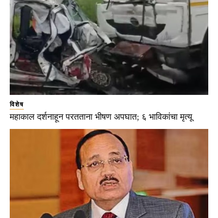
विशेष
महाकाल दर्शनाहून परतताना भीषण अपघात; ६ भाविकांचा मृत्यू