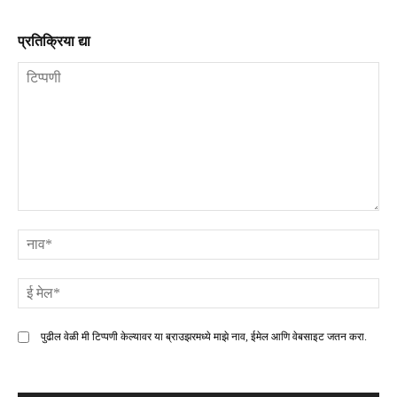
प्रतिक्रिया द्या
टिप्पणी
ना
ई
मे
पुढील वेळी मी टिप्पणी केल्यावर या ब्राउझरमध्ये माझे नाव, ईमेल आणि वेबसाइट जतन करा.