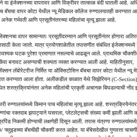
ने या इंजेक्शनच्या वापरावर आणि विक्रीवर तात्काळ बंदी घातली आहे. अधिक
ाच बॅचचा वापर कोटा येथील न्यू मेडिकल कॉलेज रुग्णालयातही करण्यात आ
नेक गर्भवती आणि प्रसूतीनंतरच्या महिलांचा मृत्यू झाला आहे.
ेक्शनचा वापर सामान्यतः प्रसूतीदरम्यान आणि प्रसूतीनंतर होणारा अतिर
यासाठी केला जातो. मात्र प्रयोगशाळेतील तपासणीत संबंधित इंजेक्शनमध्ये 
आवश्यक घटक पुरेशा प्रमाणात नसल्याचे आढळून आले. प्राथमिक चौकशी
ी किंवा बनावट असण्याची शक्यता व्यक्त करण्यात आली आहे. माहितीनुसार,
क्सन लॅबोरेटरीज निर्मित या ऑक्सिटोसिन बॅचचा वापर कोटा येथील न्यू 
यात करण्यात आला होता. अलीकडील काळात येथे सिझेरियन (C-Section
ंधित शस्त्रक्रियांनंतर अनेक महिलांची प्रकृती अचानक बिघडल्याची नोंद 
कारी रुग्णालयांमध्ये किमान पाच महिलांचा मृत्यू झाला आहे. शस्त्रक्रियेनंत
ुग्णांचा रक्तदाब झपाट्याने घसरला, प्लेटलेट्सची संख्या कमी झाली आणि 
ूत्रपिंड निकामी होण्याची लक्षणेही दिसून आली. तपास यंत्रणा रुग्णालयांमध्य
IV फ्लुइडच्या बॅचचीही चौकशी करत आहेत. या बॅचेसदेखील गुणवत्ता चाच