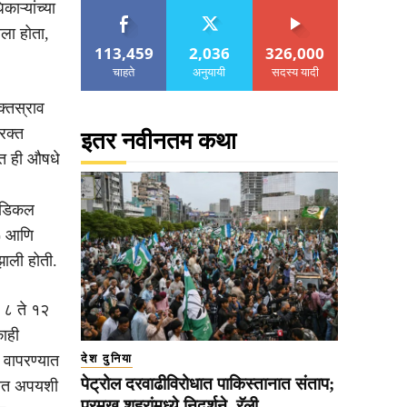
ाऱ्यांच्या
ला होता,
113,459
2,036
326,000
चाहते
अनुयायी
सदस्य यादी
क्तस्राव
रक्त
इतर नवीनतम कथा
त ही औषधे
मेडिकल
) आणि
झाली होती.
र ८ ते १२
काही
े वापरण्यात
देश दुनिया
पेट्रोल दरवाढीविरोधात पाकिस्तानात संताप;
णीत अपयशी
प्रमुख शहरांमध्ये निदर्शने, रॅली