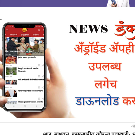
आ
आर. माधवन, हरमनप्रीत कौरला पद्मश्री; धर्मे