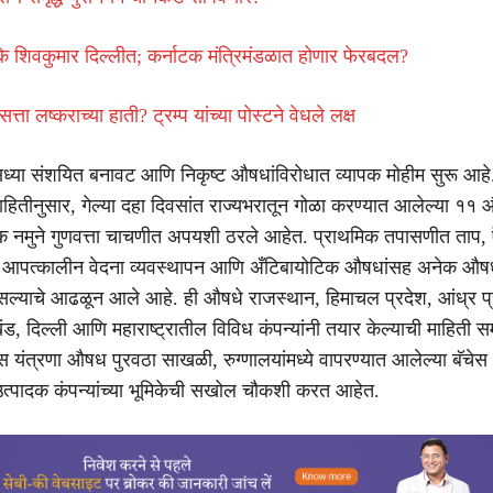
ीके शिवकुमार दिल्लीत; कर्नाटक मंत्रिमंडळात होणार फेरबदल?
्ता लष्कराच्या हाती? ट्रम्प यांच्या पोस्टने वेधले लक्ष
सध्या संशयित बनावट आणि निकृष्ट औषधांविरोधात व्यापक मोहीम सुरू आहे
माहितीनुसार, गेल्या दहा दिवसांत राज्यभरातून गोळा करण्यात आलेल्या ११ औ
नेक नमुने गुणवत्ता चाचणीत अपयशी ठरले आहेत. प्राथमिक तपासणीत ताप, ऍ
ग, आपत्कालीन वेदना व्यवस्थापन आणि अँटिबायोटिक औषधांसह अनेक औषधे
ल्याचे आढळून आले आहे. ही औषधे राजस्थान, हिमाचल प्रदेश, आंध्र प्
ंड, दिल्ली आणि महाराष्ट्रातील विविध कंपन्यांनी तयार केल्याची माहिती
स यंत्रणा औषध पुरवठा साखळी, रुग्णालयांमध्ये वापरण्यात आलेल्या बॅचे
त्पादक कंपन्यांच्या भूमिकेची सखोल चौकशी करत आहेत.