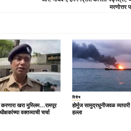
मरणोत्तर 
विशेष
न करणारा खरा मुस्लिम…रामपूर
होर्मुज सामुद्रधुनीजवळ व्यापा
क्षकांच्या वक्तव्याची चर्चा
हल्ला