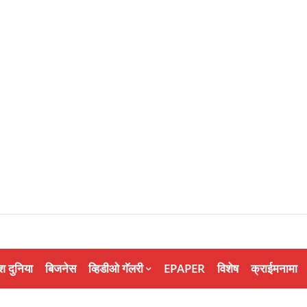
श दुनिया
बिजनेस
व्हिडीओ गॅलरी
EPAPER
विशेष
क्राईमनामा