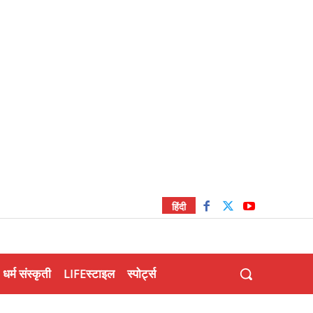
हिंदी
धर्म संस्कृती
LIFEस्टाइल
स्पोर्ट्स