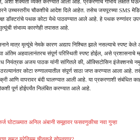
त, अशी शक्यता व्यक्त करण्यात आली आहे. प्रकरणाचे गांभीर्य लक्षात घेऊ
रने उच्चस्तरीय चौकशीचे आदेश दिले आहेत. तसेच जयपूरच्या SMS मे
्ञ डॉक्टरांचे पथक कोटा येथे पाठवण्यात आले आहे. हे पथक रुग्णांवर उप
त्यूंची संभाव्य कारणेही तपासत आहे.
ाने मात्र मृत्यूंचे नेमके कारण अद्याप निश्चित झाले नसल्याचे स्पष्ट केले 
ा अंतिम अहवालानंतरच संपूर्ण परिस्थिती स्पष्ट होईल, असे प्रशासनाचे म
 नियंत्रक अजय पाठक यांनी सांगितले की, ऑक्सिटोसिन इंजेक्शनचे नमुने
रल्यानंतर कोटा रुग्णालयातील संपूर्ण साठा जप्त करण्यात आला आहे. तस
क्री आणि वापरावर बंदी घालण्यात आली आहे. या प्रकरणाशी संबंधित काही
 चौकशी पूर्ण होईपर्यंत निलंबित करण्यात आले आहे.
कर्ज घोटाळ्यात अनिल अंबानी समूहावर फसवणुकीचा नवा गुन्हा
इराण समृद्ध युरेनियम चीनकडे सोपवणार?