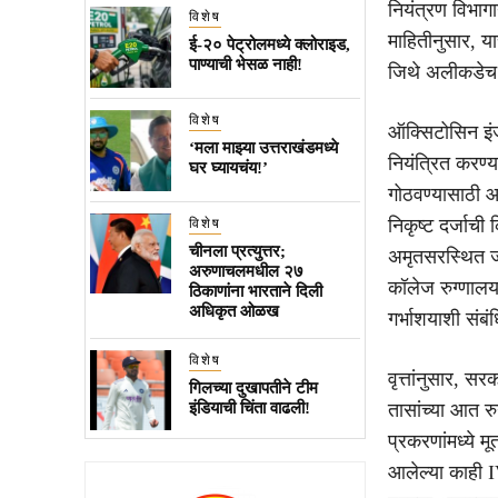
नियंत्रण विभागा
विशेष
माहितीनुसार, य
ई-२० पेट्रोलमध्ये क्लोराइड,
पाण्याची भेसळ नाही!
जिथे अलीकडेच अ
विशेष
ऑक्सिटोसिन इंज
‘मला माझ्या उत्तराखंडमध्ये
नियंत्रित करण्
घर घ्यायचंय!’
गोठवण्यासाठी 
निकृष्ट दर्जाच
विशेष
चीनला प्रत्युत्तर;
अमृतसरस्थित जॅ
अरुणाचलमधील २७
कॉलेज रुग्णाल
ठिकाणांना भारताने दिली
अधिकृत ओळख
गर्भाशयाशी संब
विशेष
वृत्तांनुसार, सर
गिलच्या दुखापतीने टीम
इंडियाची चिंता वाढली!
तासांच्या आत र
प्रकरणांमध्ये म
आलेल्या काही 