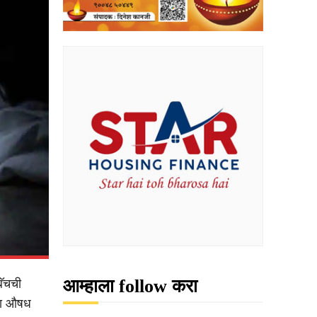
आम्हाला follow करा
बॅचची
्या औषध