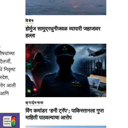
विशेष
होर्मुज सामुद्रधुनीजवळ व्यापारी जहाजावर
हल्ला
.
षधांच्या
लर्जी,
 निकृष्ट
रदेश,
 समोर आली
स आणि
क्राईमनामा
विंग कमांडर ‘हनी ट्रॅप’; पाकिस्तानला गुप्त
माहिती पाठवल्याचा आरोप