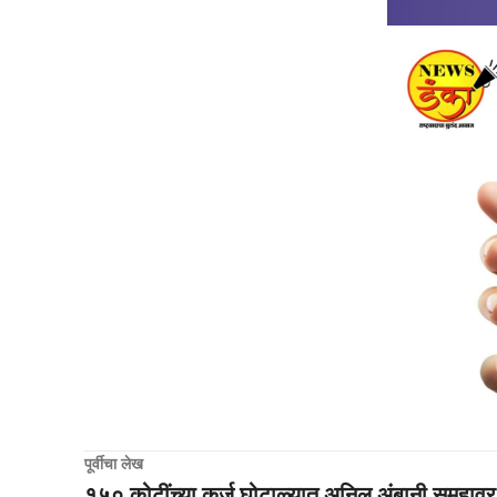
पूर्वीचा लेख
१५० कोटींच्या कर्ज घोटाळ्यात अनिल अंबानी समूहावर