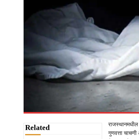
राजस्थानमधील स
Related
गुणवत्ता चाचणी