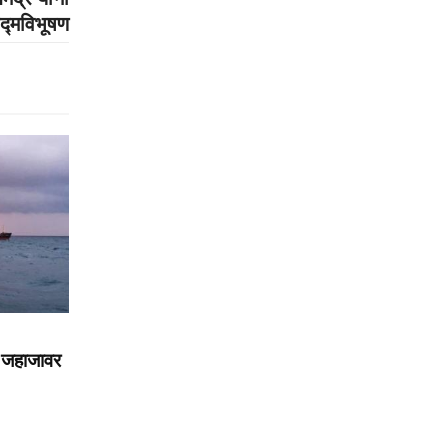
पद्मविभूषण
री जहाजावर