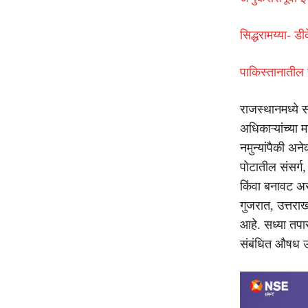
सिद्धरामय्या- ड
पाकिस्तानातील सत
राजस्थानमध्ये 
अधिकाऱ्यांच्या 
नमुन्यांपैकी अ
पोटातील संसर्
किंवा बनावट अस
गुजरात, उत्तराख
आहे. सध्या तपा
संबंधित औषध उ