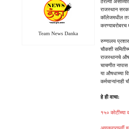
ठरल्या असाव्या
राजस्थान सरका
कॉलेजमधील तज्ज
करण्याबरोबरच मृ
Team News Danka
रुग्णालय प्रशासन
चौकशी समितीच्य
राजस्थानचे औषध
चाचणीत नापास ठ
या औषधाच्या वि
कर्मचाऱ्यांनाही
हे ही वाचा:
१५० कोटींच्या 
अणुकरारापूर्वी 