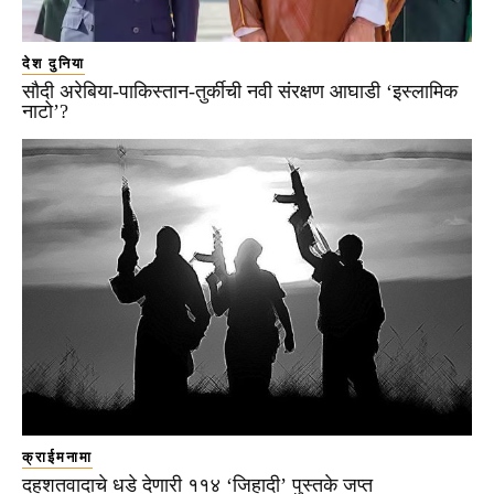
देश दुनिया
सौदी अरेबिया-पाकिस्तान-तुर्कीची नवी संरक्षण आघाडी ‘इस्लामिक
नाटो’?
क्राईमनामा
दहशतवादाचे धडे देणारी ११४ ‘जिहादी’ पुस्तके जप्त