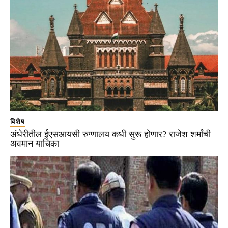
विशेष
अंधेरीतील ईएसआयसी रुग्णालय कधी सुरू होणार? राजेश शर्मांची
अवमान याचिका