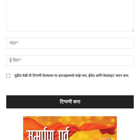
टिप्पणी
ना
ई
मे
पुढील वेळी मी टिप्पणी केल्यावर या ब्राउझरमध्ये माझे नाव, ईमेल आणि वेबसाइट जतन करा.