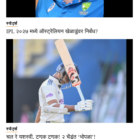
स्पोर्ट्स
IPL २०२७ मध्ये ऑस्ट्रेलियन खेळाडूंवर निर्बंध?
स्पोर्ट्स
चल रे यशस्वी, टुणुक टुणुक! २ चेंडूंत ‘भोपळा’!