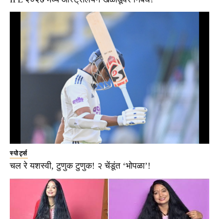
स्पोर्ट्स
चल रे यशस्वी, टुणुक टुणुक! २ चेंडूंत ‘भोपळा’!