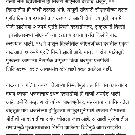
गेल्या नऊ दिवसांतील ही तिसरी सीएनजी दरवाढ असून, ११
दिवसांतील ही चौथी दरवाढ आहे. यापूर्वी रविवारी सीएनजीच्या दरात
प्रति किलो १ रुपयाने वाढ करण्यात आली होती. त्यापूर्वी, १५ मे
रोजी झालेल्या २ रुपये प्रति किलो दरवाढीनंतर, शुक्रवारी दिल्ली
-एनसीआरमध्ये सीएनजीच्या दरात १ रुपया प्रति किलोने वाढ
करण्यात आली. १५ मे पासून दिल्लीतील सीएनजीच्या दरातील एकूण
वाढ आता ७ रुपये प्रति किलो झाली आहे. मात्र, घरांना पाईपद्वारे
पुरवल्या जाणाऱ्या नैसर्गिक वायूच्या किंवा घरगुती एलपीजी
सिलिंडरच्या दरात आतापर्यंत कोणताही बदल झालेला नाही.
वाढत्या जागतिक कच्च्या तेलाच्या किमतींमुळे तेल विपणन कंपन्यांवर
दबाव कायम असतानाच इंधन दरवाढीची ही ताजी अपडेट आली
आहे. अमेरिका-इराण संघर्षाच्या पार्श्वभूमीवर, महत्त्वाचा जागतिक तेल
वाहतूक मार्ग असलेल्या होर्मुझच्या सामुद्रधुनीमध्ये व्यत्यय येण्याच्या
भीतीशी या दरवाढीचा संबंध जोडला जात आहे. आखाती प्रदेशातील
तणावामुळे पुरवठ्याबाबत निर्माण झालेल्या चिंतेमुळे आंतरराष्ट्रीय