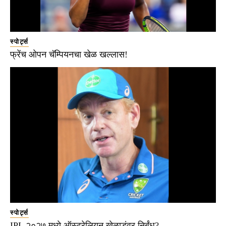
स्पोर्ट्स
फ्रेंच ओपन चॅम्पियनचा खेळ खल्लास!
स्पोर्ट्स
IPL २०२७ मध्ये ऑस्ट्रेलियन खेळाडूंवर निर्बंध?