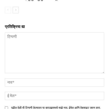
प्रतिक्रिया द्या
टिप्पणी
ना
ई
मे
पुढील वेळी मी टिप्पणी केल्यावर या ब्राउझरमध्ये माझे नाव, ईमेल आणि वेबसाइट जतन करा.