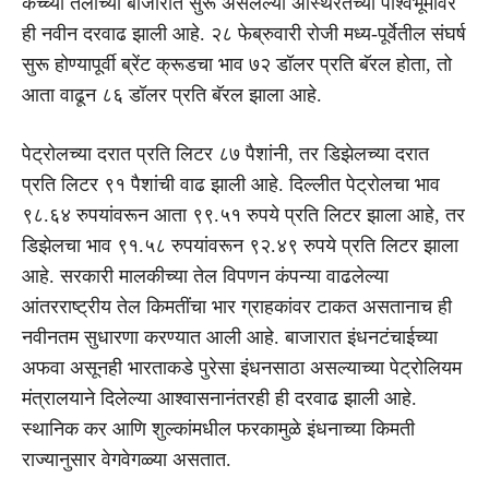
कच्च्या तेलाच्या बाजारात सुरू असलेल्या अस्थिरतेच्या पार्श्वभूमीवर
ही नवीन दरवाढ झाली आहे. २८ फेब्रुवारी रोजी मध्य-पूर्वेतील संघर्ष
सुरू होण्यापूर्वी ब्रेंट क्रूडचा भाव ७२ डॉलर प्रति बॅरल होता, तो
आता वाढून ८६ डॉलर प्रति बॅरल झाला आहे.
पेट्रोलच्या दरात प्रति लिटर ८७ पैशांनी, तर डिझेलच्या दरात
प्रति लिटर ९१ पैशांची वाढ झाली आहे. दिल्लीत पेट्रोलचा भाव
९८.६४ रुपयांवरून आता ९९.५१ रुपये प्रति लिटर झाला आहे, तर
डिझेलचा भाव ९१.५८ रुपयांवरून ९२.४९ रुपये प्रति लिटर झाला
आहे. सरकारी मालकीच्या तेल विपणन कंपन्या वाढलेल्या
आंतरराष्ट्रीय तेल किमतींचा भार ग्राहकांवर टाकत असतानाच ही
नवीनतम सुधारणा करण्यात आली आहे. बाजारात इंधनटंचाईच्या
अफवा असूनही भारताकडे पुरेसा इंधनसाठा असल्याच्या पेट्रोलियम
मंत्रालयाने दिलेल्या आश्वासनानंतरही ही दरवाढ झाली आहे.
स्थानिक कर आणि शुल्कांमधील फरकामुळे इंधनाच्या किमती
राज्यानुसार वेगवेगळ्या असतात.