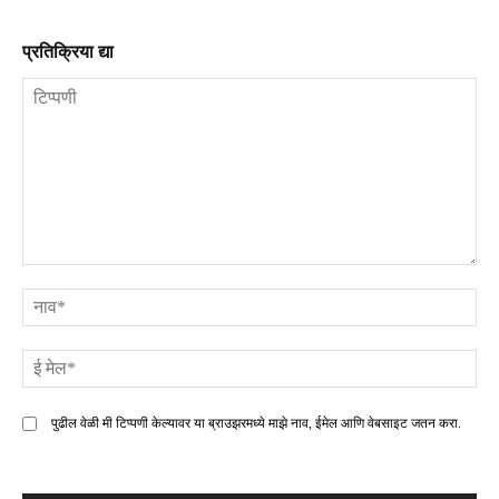
प्रतिक्रिया द्या
टिप्पणी
ना
ई
मे
पुढील वेळी मी टिप्पणी केल्यावर या ब्राउझरमध्ये माझे नाव, ईमेल आणि वेबसाइट जतन करा.