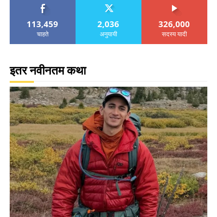
113,459
2,036
326,000
चाहते
अनुयायी
सदस्य यादी
इतर नवीनतम कथा