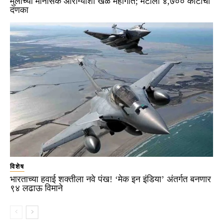
मुलांच्या मानसिक आरोग्याशी खेळ महागात; मेटाला ४,७०० कोटींचा
दणका
विशेष
भारताच्या हवाई शक्तीला नवे पंख! ‘मेक इन इंडिया’ अंतर्गत बनणार
९४ लढाऊ विमाने