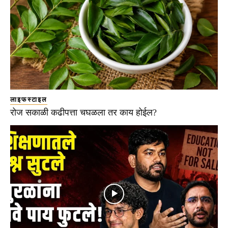
लाइफस्टाइल
रोज सकाळी कढीपत्ता चघळला तर काय होईल?