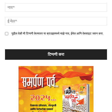
टिप्पणी
ना
ई
मे
पुढील वेळी मी टिप्पणी केल्यावर या ब्राउझरमध्ये माझे नाव, ईमेल आणि वेबसाइट जतन करा.