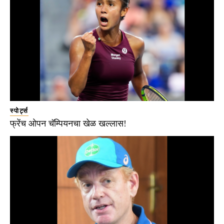
स्पोर्ट्स
फ्रेंच ओपन चॅम्पियनचा खेळ खल्लास!