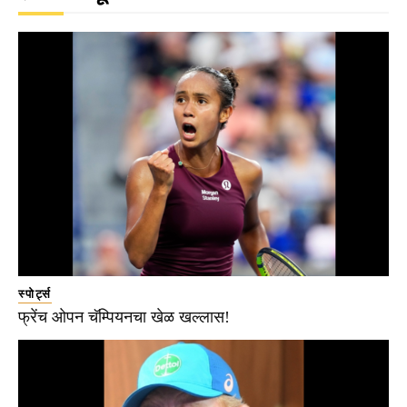
स्पोर्ट्स
फ्रेंच ओपन चॅम्पियनचा खेळ खल्लास!