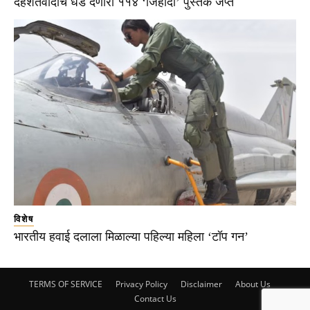
दहशतवादाचे धडे देणारी ११४ ‘जिहादी’ पुस्तके जप्त
विशेष
भारतीय हवाई दलाला मिळाल्या पहिल्या महिला ‘टॉप गन’
TERMS OF SERVICE
Privacy Policy
Disclaimer
About Us
Contact Us