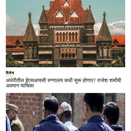
विशेष
अंधेरीतील ईएसआयसी रुग्णालय कधी सुरू होणार? राजेश शर्मांची
अवमान याचिका