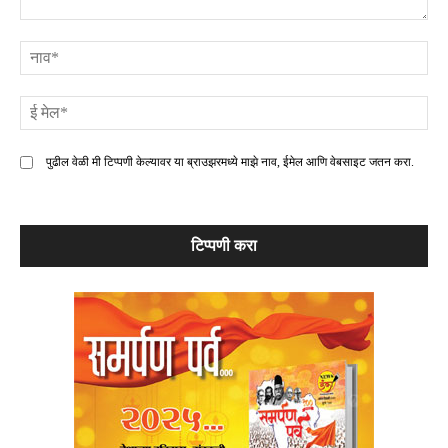
टिप्पणी
ना
ई
मे
पुढील वेळी मी टिप्पणी केल्यावर या ब्राउझरमध्ये माझे नाव, ईमेल आणि वेबसाइट जतन करा.