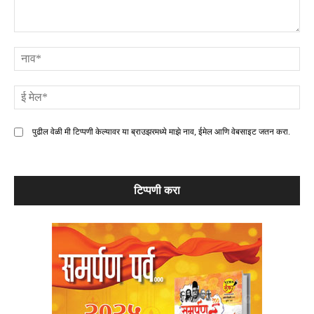
टिप्पणी
ना
ई
मे
पुढील वेळी मी टिप्पणी केल्यावर या ब्राउझरमध्ये माझे नाव, ईमेल आणि वेबसाइट जतन करा.