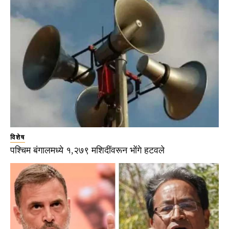
विशेष
पश्चिम बंगालमध्ये १,२७९ मशिदींवरून भोंगे हटवले