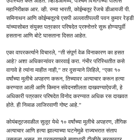
उपस्थित केले आहेत. व्हिडिओमध्ये, पश्चिम विभागाच्या पोलीस
महानिरीक्षक आर. व्ही. रम्या भारती, कोईम्बतूर रेंजचे डीआयजी पी.
समिनाथन आणि कोईम्बतूरचे एसपी अल्लातीपल्ली पवन कुमार रेड्डी
यांच्यासोबत संयुक्त पत्रकार परिषदेत प्रश्नोत्तरे सुरू होण्यापूर्वी
हसताना आणि बोटे घासताना दिसत आहेत.
एका वापरकर्त्याने विचारले, “ती संपूर्ण वेळ विनाकारण का हसत
आहे? अशा अधिकाऱ्यांवर कारवाई करा. गंभीर परिस्थितीत कसे
वागावे हे त्यांना माहीत नाही,” तर दुसऱ्याने लिहिले, “एका १०
वर्षांच्या मुलीचे अपहरण करून, तिच्यावर अत्याचार करून हत्या
करण्यात आली आणि किमान संवेदनशीलता दाखवण्याऐवजी, हे
अधिकारी पत्रकार परिषदेत विनोद करण्यात अधिक रस दाखवत
होते. ही निव्वळ लाजिरवाणी गोष्ट आहे.”
कोयंबतूरजवळील सुलूर येथे १० वर्षांच्या मुलीचे अपहरण, लैंगिक
अत्याचार आणि हत्या झाल्याच्या घटनेमुळे राज्यभरात संताप
उसळला असून, या प्रकरणामुळे सत्ताधारी टीव्हीके सरकारवर