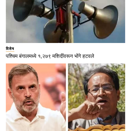
विशेष
पश्चिम बंगालमध्ये १,२७९ मशिदींवरून भोंगे हटवले