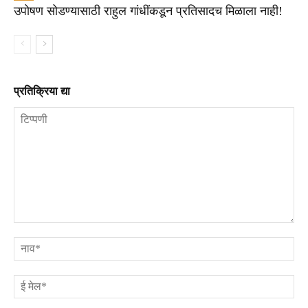
उपोषण सोडण्यासाठी राहुल गांधींकडून प्रतिसादच मिळाला नाही!
प्रतिक्रिया द्या
टिप्पणी
ना
ई
मे