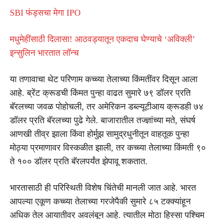
SBI फंड्सचा मेगा IPO
मधुमेहींसाठी दिलासा! आठवड्यातून एकदाच घेण्याचे ‘अविक्ली’
इन्सुलिन भारतात लॉन्च
या तणावाचा थेट परिणाम कच्च्या तेलाच्या किंमतींवर दिसून आला
आहे. ब्रेंट क्रूडची किंमत पुन्हा वाढत सुमारे ७९ डॉलर प्रति
बॅरलच्या जवळ पोहोचली, तर अमेरिकन डब्ल्यूटीआय क्रूडही ७४
डॉलर प्रति बॅरलच्या पुढे गेले. बाजारातील तज्ज्ञांच्या मते, संघर्ष
आणखी तीव्र झाला किंवा होर्मुझ सामुद्रधुनीतून वाहतूक पुन्हा
मोठ्या प्रमाणावर विस्कळीत झाली, तर कच्च्या तेलाच्या किंमती ९०
ते १०० डॉलर प्रति बॅरलपर्यंत झेपावू शकतात.
भारतासाठी ही परिस्थिती विशेष चिंतेची मानली जात आहे. भारत
आपल्या एकूण कच्च्या तेलाच्या गरजेपैकी सुमारे ८५ टक्क्यांहून
अधिक तेल आयातीवर अवलंबून आहे. त्यातील मोठा हिस्सा पश्चिम