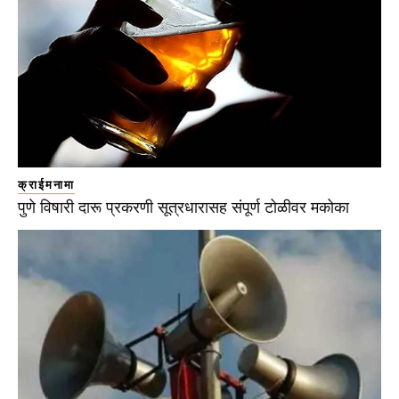
क्राईमनामा
पुणे विषारी दारू प्रकरणी सूत्रधारासह संपूर्ण टोळीवर मकोका