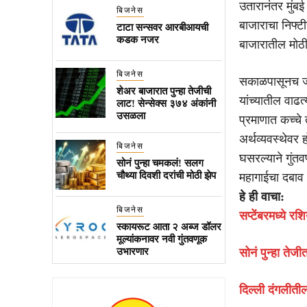
उतारानंतर मुंब
बिजनेस
बाजाराचा निफ्टी
टाटा सन्सवर आरबीआयची
कडक नजर
बाजारातील मोठ
बिजनेस
सकाळपासूनच जा
शेअर बाजारात पुन्हा तेजीची
यांच्यातील वाढत्
लाट! सेन्सेक्स ३७४ अंकांनी
उसळला
प्रमाणात कच्चे
अर्थव्यवस्थेवर
बिजनेस
घसरल्याने गुंतव
सोनं पुन्हा चमकलं! सलग
चौथ्या दिवशी दरांची मोठी झेप
महागाईचा दबाव
हे ही वाचा:
बिजनेस
सप्टेंबरमध्ये रशि
स्कायरूट आता २ अब्ज डॉलर
मूल्यांकनावर नवी गुंतवणूक
उभारणार
सोनं पुन्हा तेज
दिल्ली दंगलीत