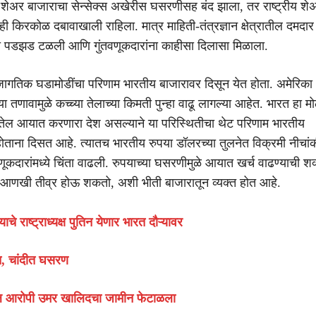
ई शेअर बाजाराचा सेन्सेक्स अखेरीस घसरणीसह बंद झाला, तर राष्ट्रीय शे
ही किरकोळ दबावाखाली राहिला. मात्र माहिती-तंत्रज्ञान क्षेत्रातील दमदार 
ी पडझड टळली आणि गुंतवणूकदारांना काहीसा दिलासा मिळाला.
गतिक घडामोडींचा परिणाम भारतीय बाजारावर दिसून येत होता. अमेरिक
या तणावामुळे कच्च्या तेलाच्या किमती पुन्हा वाढू लागल्या आहेत. भारत हा मो
 तेल आयात करणारा देश असल्याने या परिस्थितीचा थेट परिणाम भारतीय
 होताना दिसत आहे. त्यातच भारतीय रुपया डॉलरच्या तुलनेत विक्रमी नीचा
णूकदारांमध्ये चिंता वाढली. रुपयाच्या घसरणीमुळे आयात खर्च वाढण्याची 
 आणखी तीव्र होऊ शकतो, अशी भीती बाजारातून व्यक्त होत आहे.
याचे राष्ट्राध्यक्ष पुतिन येणार भारत दौऱ्यावर
ीत, चांदीत घसरण
ील आरोपी उमर खालिदचा जामीन फेटाळला