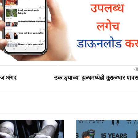
आ
राज अंगद
उकाड्याच्या झळांमध्येही मुसळधार पाव