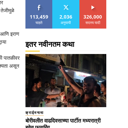
अर
तेजीमुळे
113,459
2,036
326,000
चाहते
अनुयायी
सदस्य यादी
ा आणि इराण
ठ्या
इतर नवीनतम कथा
ंकी पातळीवर
शक्यता असून
क्राईमनामा
बोरीवलीत वाढदिवसाच्या पार्टीत मध्यरात्री
हवेत फायरिंग