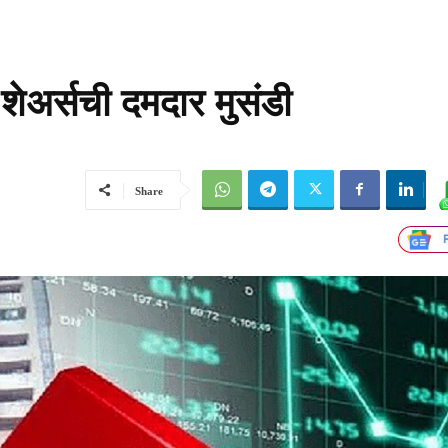
 शेअर्सची दमदार मुसंडी
Share