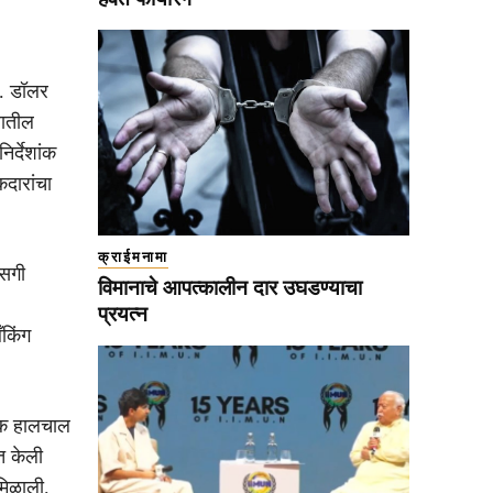
े. डॉलर
रातील
िर्देशांक
कदारांचा
क्राईमनामा
ासगी
विमानाचे आपत्कालीन दार उघडण्याचा
प्रयत्न
ँकिंग
्मक हालचाल
्त केली
मिळाली.