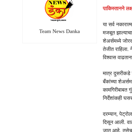
पाकिस्तानने लक्
या सर्व नकारात्
Team News Danka
मजबूत झाल्याचा 
शेअर्समध्ये जोरद
तेजीत राहिला. ग
विश्वास वाढतान
मात्र दुसरीकडे 
बँकांच्या शेअर्स
कामगिरीबाबत गुं
निर्देशांकही घ
दरम्यान, पेट्रो
दिसून आली. वाढत
जात आहे. तसेच म