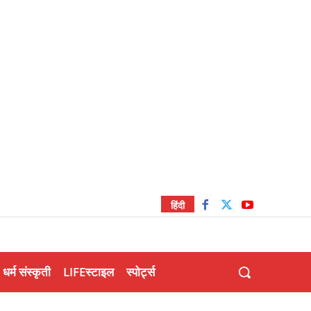
हिंदी
धर्म संस्कृती
LIFEस्टाइल
स्पोर्ट्स