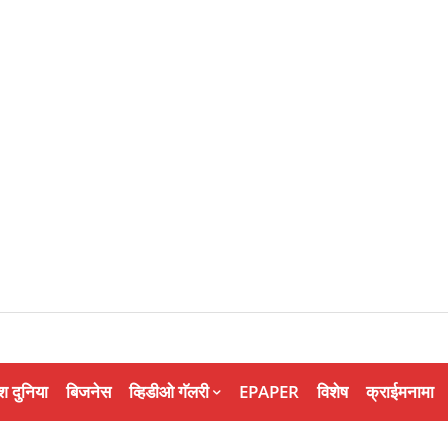
श दुनिया
बिजनेस
व्हिडीओ गॅलरी
EPAPER
विशेष
क्राईमनामा