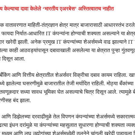
ष्य केल्याचा दावा केलेले ‘भारतीय एअरबेस’ अस्तित्वातच नाहीत
मक वातावरणात माहिती-तंत्रज्ञान क्षेत्र मात्र बाजारासाठी आधारस्तंभ ठरल
फायदा निर्यात-आधारित IT कंपन्यांना होण्याची शक्यता असल्याने या क्षेत्
ार खरेदी झाली. अनेक प्रमुख IT कंपन्यांच्या शेअर्समध्ये वाढ झाल्याने IT न
ेल्या काही आठवड्यांपासून दबावाखाली असलेल्या या क्षेत्रात पुन्हा गुंतवणू
ा दिसून आला.
बँकिंग आणि वित्तीय क्षेत्रातील शेअर्सवर विक्रीचा दबाव कायम राहिला. ख
मध्ये झालेल्या घसरणीमुळे बाजारातील तेजी मर्यादित राहिली. मोठ्या बँकांच्या
तवणूकदार सध्या सावध भूमिका घेत असल्याचे चित्र दिसून आले. त्यामुळे ब
सरणीसह बंद झाला.
ल आणि डिझेलच्या दरवाढीमुळे तेल विपणन कंपन्यांच्या शेअर्समध्ये सकारात
्या इंधन दरांमुळे या कंपन्यांच्या महसुलात सुधारणा होण्याची शक्यता व्यक
ध्यम आणि लघु उद्योगांच्या शेअर्समध्येही तुलनेने चांगली खरेदी पाहायला 