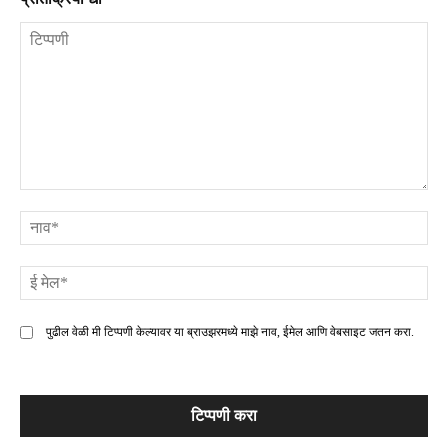
टिप्पणी
ना
ई
मे
पुढील वेळी मी टिप्पणी केल्यावर या ब्राउझरमध्ये माझे नाव, ईमेल आणि वेबसाइट जतन करा.