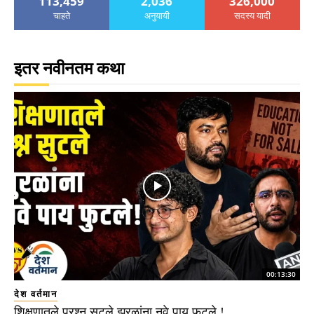
113,459
2,036
326,000
चाहते
अनुयायी
सदस्य यादी
इतर नवीनतम कथा
00:13:30
देश वर्तमान
शिक्षणातले प्रश्न सुटले झुरळांना नवे पाय फुटले !