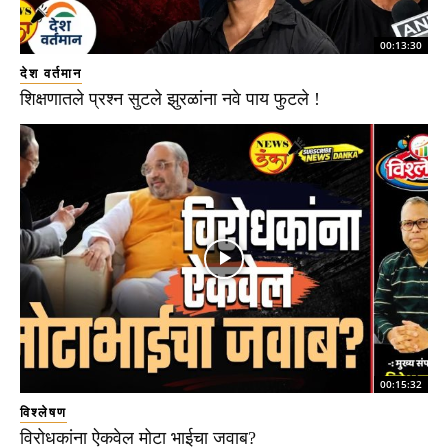
00:13:30
देश वर्तमान
शिक्षणातले प्रश्न सुटले झुरळांना नवे पाय फुटले !
00:15:32
विश्लेषण
विरोधकांना ऐकवेल मोटा भाईचा जवाब?