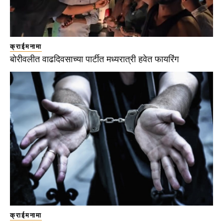
क्राईमनामा
बोरीवलीत वाढदिवसाच्या पार्टीत मध्यरात्री हवेत फायरिंग
क्राईमनामा