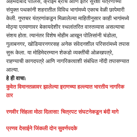
अहमदाबाद पोलिस, क्राइम ब्रांच आणि इतर सुरक्षा यंत्रणांच्या
संयुक्त पथकांनी शहरातील विविध भागांमध्ये एकाच वेळी छापेमारी
केली. गुप्तचर यंत्रणांकडून मिळालेल्या माहितीनुसार काही भागांमध्ये
मोठ्या प्रमाणावर बेकायदेशीर स्थलांतरित वास्तव्यास असल्याचा
संशय होता. त्यानंतर विशेष मोहीम आखून पोलिसांनी चंडोला,
गुलाबनगर, खोडियारनगरसह अनेक संवेदनशील परिसरांमध्ये तपास
सुरू केला. या मोहिमेदरम्यान शेकडो व्यक्तींची ओळखपत्रे,
राहण्याची कागदपत्रे आणि नागरिकत्वाशी संबंधित नोंदी तपासण्यात
आल्या.
हे ही वाचा:
कुवेत विमानतळावर झालेल्या इराणच्या हल्ल्यात भारतीय नागरिक
ठार
रणवीर सिंहला मोठा दिलासा! चित्रपट संघटनेकडून बंदी मागे
प्रणव देसाईने जिंकली दोन सुवर्णपदके