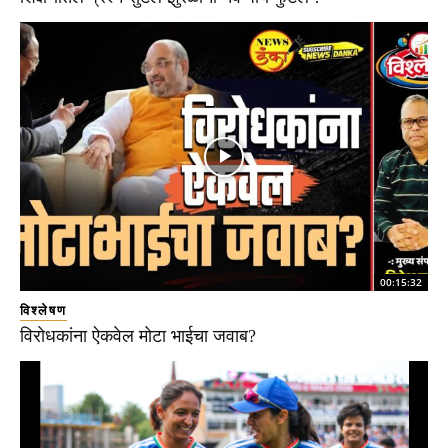
00:15:32
विश्लेषण
विरोधकांना ऐकवेल मोटा भाईचा जवाब?