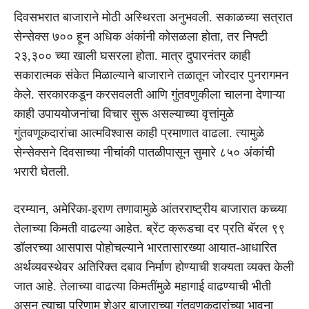
दिवसभरात बाजाराने मोठी अस्थिरता अनुभवली. सकाळच्या सत्रात
सेन्सेक्स ७०० हून अधिक अंकांनी कोसळला होता, तर निफ्टी
२३,३०० च्या खाली घसरला होता. मात्र दुपारनंतर काही
सकारात्मक संकेत मिळाल्याने बाजाराने तळातून जोरदार पुनरागमन
केले. सरकारकडून करसवलती आणि गुंतवणुकीला चालना देणाऱ्या
काही उपाययोजनांचा विचार सुरू असल्याच्या वृत्तांमुळे
गुंतवणूकदारांचा आत्मविश्वास काही प्रमाणात वाढला. त्यामुळे
सेन्सेक्सने दिवसाच्या नीचांकी पातळीपासून सुमारे ८५० अंकांची
भरारी घेतली.
दरम्यान, अमेरिका-इराण तणावामुळे आंतरराष्ट्रीय बाजारात कच्च्या
तेलाच्या किमती वाढल्या आहेत. ब्रेंट क्रूडचा दर प्रति बॅरल ९९
डॉलरच्या आसपास पोहोचल्याने भारतासारख्या आयात-आधारित
अर्थव्यवस्थेवर अतिरिक्त दबाव निर्माण होण्याची शक्यता व्यक्त केली
जात आहे. तेलाच्या वाढत्या किमतींमुळे महागाई वाढण्याची भीती
असून त्याचा परिणाम शेअर बाजाराच्या गुंतवणूकदारांच्या भावना