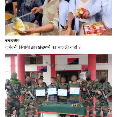
संपादकीय
जुनेदची बिर्याणी झारखंडमध्ये का चालली नाही ?