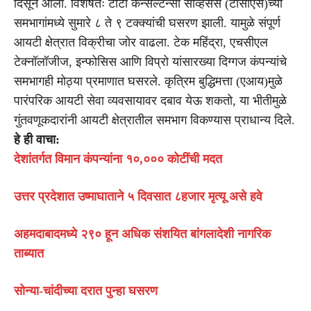
दिसून आला. विशेषतः टाटा कन्सल्टन्सी सर्व्हिसेस (टीसीएस)च्या
समभागांमध्ये सुमारे ८ ते ९ टक्क्यांची घसरण झाली. यामुळे संपूर्ण
आयटी क्षेत्रात विक्रीचा जोर वाढला. टेक महिंद्रा, एचसीएल
टेक्नॉलॉजीज, इन्फोसिस आणि विप्रो यांसारख्या दिग्गज कंपन्यांचे
समभागही मोठ्या प्रमाणात घसरले. कृत्रिम बुद्धिमत्ता (एआय)मुळे
पारंपरिक आयटी सेवा व्यवसायावर दबाव येऊ शकतो, या भीतीमुळे
गुंतवणूकदारांनी आयटी क्षेत्रातील समभाग विकण्यास प्राधान्य दिले.
हे ही वाचा:
देशांतर्गत विमान कंपन्यांना १०,००० कोटींची मदत
उत्तर प्रदेशात उष्माघाताने ५ दिवसात ८हजार मृत्यू असे हवे
अहमदाबादमध्ये २९० हून अधिक संशयित बांगलादेशी नागरिक
ताब्यात
सोन्या-चांदीच्या दरात पुन्हा घसरण