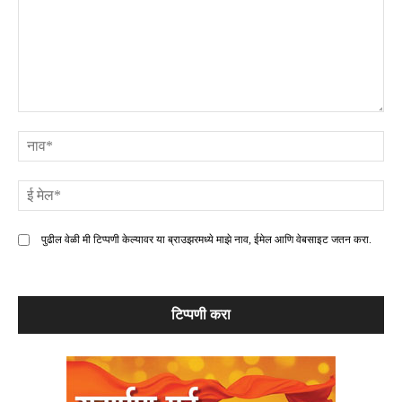
टिप्पणी
ना
ई
मे
पुढील वेळी मी टिप्पणी केल्यावर या ब्राउझरमध्ये माझे नाव, ईमेल आणि वेबसाइट जतन करा.