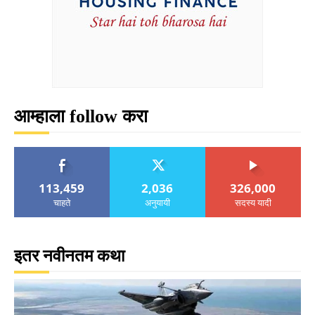
आम्हाला follow करा
113,459
2,036
326,000
चाहते
अनुयायी
सदस्य यादी
इतर नवीनतम कथा