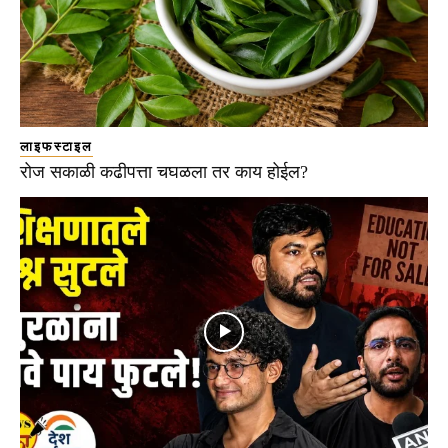
लाइफस्टाइल
रोज सकाळी कढीपत्ता चघळला तर काय होईल?