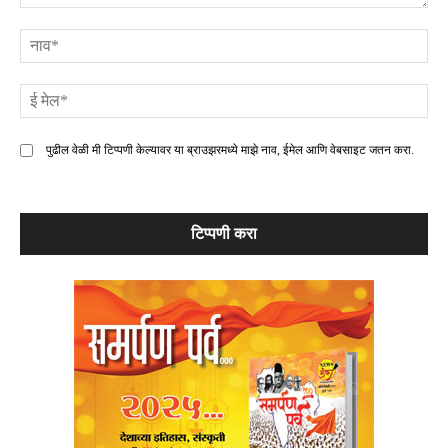
टिप्पणी
ना
ई
मे
पुढील वेळी मी टिप्पणी केल्यावर या ब्राउझरमध्ये माझे नाव, ईमेल आणि वेबसाइट जतन करा.