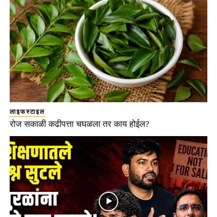
लाइफस्टाइल
रोज सकाळी कढीपत्ता चघळला तर काय होईल?