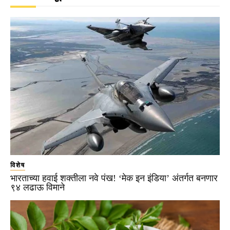
विशेष
भारताच्या हवाई शक्तीला नवे पंख! ‘मेक इन इंडिया’ अंतर्गत बनणार
९४ लढाऊ विमाने