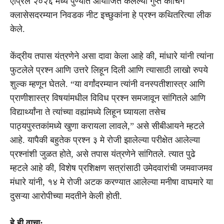
एप्रिल २०२६ मध्ये पुण्यात आयोजित केलेल्या गुप्त कोचिंग
क्लासेसदरम्यान निवडक नीट इच्छुकांना हे प्रश्न कथितरित्या लीक
केले.
केंद्रीय तपास यंत्रणेने असा दावा केला आहे की, मांधारे यांनी त्यांना
फुटलेले प्रश्न आणि उत्तरे लिहून दिली आणि त्यासाठी लाखो रुपये
शुल्क म्हणून घेतले. “या वर्गांदरम्यान त्यांनी वनस्पतीशास्त्र आणि
प्राणीशास्त्र विषयांमधील विविध प्रश्न समजावून सांगितले आणि
विद्यार्थ्यांना ते त्यांच्या वह्यांमध्ये लिहून घ्यायला तसेच
पाठ्यपुस्तकांमध्ये खुणा करायला लावले,” असे सीबीआयने म्हटले
आहे. यापैकी बहुतेक प्रश्न ३ मे रोजी झालेल्या परीक्षेत आलेल्या
प्रश्नांशी जुळत होते, असे तपास यंत्रणेने सांगितले. त्यात पुढे
म्हटले आहे की, विशेष प्रशिक्षण सत्रांसाठी उमेदवारांची जमवाजमव
मंधारे यांनी, १४ मे रोजी अटक करण्यात आलेल्या मनीषा वाघमारे या
दुसऱ्या आरोपीच्या मदतीने केली होती.
हे ही वाचा: