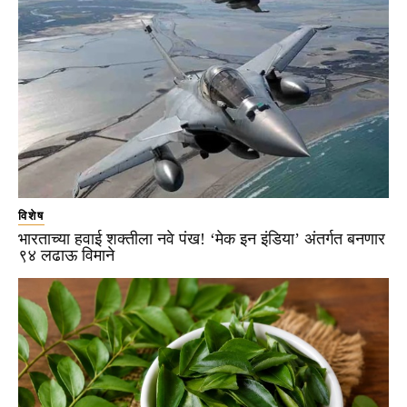
विशेष
भारताच्या हवाई शक्तीला नवे पंख! ‘मेक इन इंडिया’ अंतर्गत बनणार
९४ लढाऊ विमाने