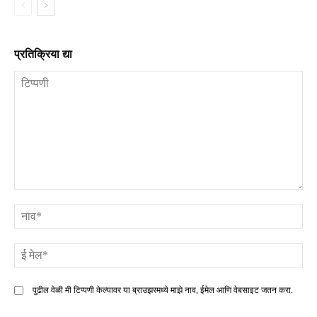
प्रतिक्रिया द्या
टिप्पणी
ना
ई
मे
पुढील वेळी मी टिप्पणी केल्यावर या ब्राउझरमध्ये माझे नाव, ईमेल आणि वेबसाइट जतन करा.