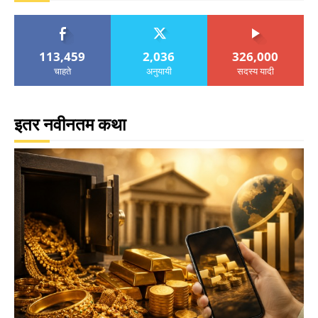
113,459
2,036
326,000
चाहते
अनुयायी
सदस्य यादी
इतर नवीनतम कथा