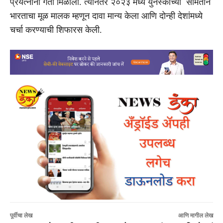
प्रयत्नांना गती मिळाली. त्यानंतर २०२३ मध्ये युनेस्कोच्या समितीने
भारताचा मूळ मालक म्हणून दावा मान्य केला आणि दोन्ही देशांमध्ये
चर्चा करण्याची शिफारस केली.
पूर्वीचा लेख
आणि मागील लेख