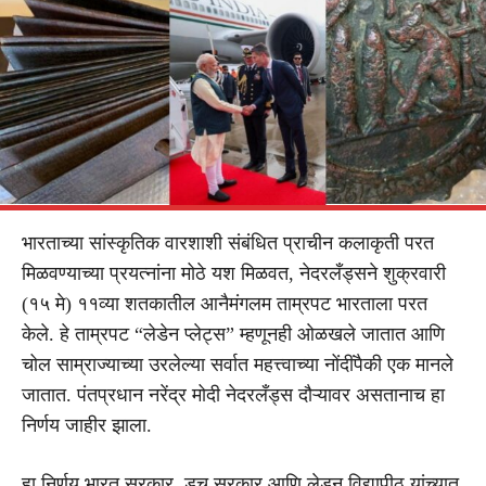
भारताच्या सांस्कृतिक वारशाशी संबंधित प्राचीन कलाकृती परत
मिळवण्याच्या प्रयत्नांना मोठे यश मिळवत, नेदरलँड्सने शुक्रवारी
(१५ मे) ११व्या शतकातील आनैमंगलम ताम्रपट भारताला परत
केले. हे ताम्रपट “लेडेन प्लेट्स” म्हणूनही ओळखले जातात आणि
चोल साम्राज्याच्या उरलेल्या सर्वात महत्त्वाच्या नोंदींपैकी एक मानले
जातात. पंतप्रधान नरेंद्र मोदी नेदरलँड्स दौऱ्यावर असतानाच हा
निर्णय जाहीर झाला.
हा निर्णय भारत सरकार, डच सरकार आणि लेडन विद्यापीठ यांच्यात