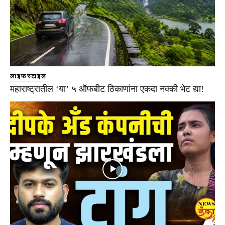
लाइफस्टाइल
महाराष्ट्रातील ‘या’ ५ ऑफबीट ठिकाणांना एकदा नक्की भेट द्या!