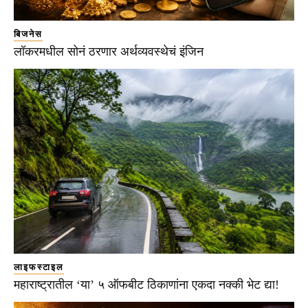
बिजनेस
लॉकरमधील सोनं ठरणार अर्थव्यवस्थेचं इंजिन
लाइफस्टाइल
महाराष्ट्रातील ‘या’ ५ ऑफबीट ठिकाणांना एकदा नक्की भेट द्या!