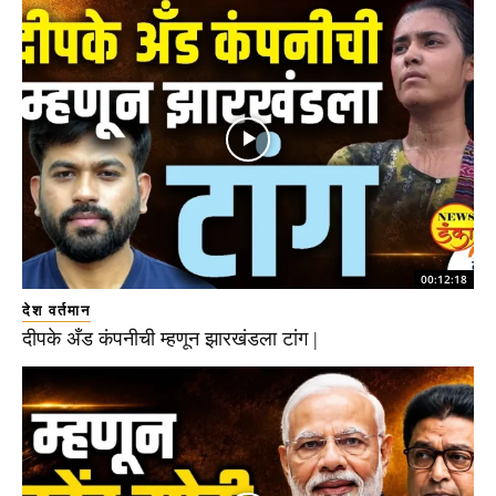
00:12:18
देश वर्तमान
दीपके अँड कंपनीची म्हणून झारखंडला टांग |