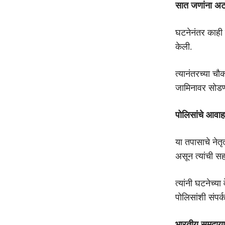
सात जणांना अ
घटनेनंतर काही
केली.
त्यानंतरच्या च
जामिनावर सोडण्
पोलिसांचे आवा
या तपासाचे नेतृ
असून त्यांची सह
त्यांनी घटनेच्य
पोलिसांशी संपर
भारतीय समुदाया