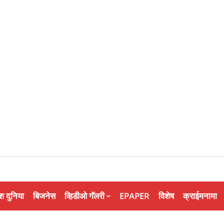
श दुनिया
बिजनेस
व्हिडीओ गॅलरी
EPAPER
विशेष
क्राईमनामा