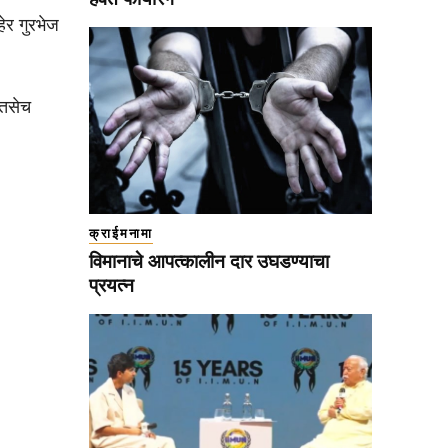
ेर गुरभेज
 तसेच
क्राईमनामा
विमानाचे आपत्कालीन दार उघडण्याचा
प्रयत्न