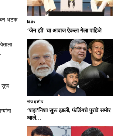
वरून अटक
विशेष
‘जेन झी’ चा आवाज ऐकला गेला पाहिजे
यिताला
.
 सुरू
संपादकीय
‘शहा’निशा सुरू झाली, फंडिंगचे पुरावे समोर
्यांना
आले…