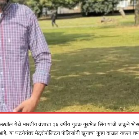
थॉल येथे भारतीय वंशाचा २६ वर्षीय युवक गुरुभेज सिंग यांची चाकूने भोस
े. या घटनेनंतर मेट्रोपॉलिटन पोलिसांनी खुनाचा गुन्हा दाखल करून तप