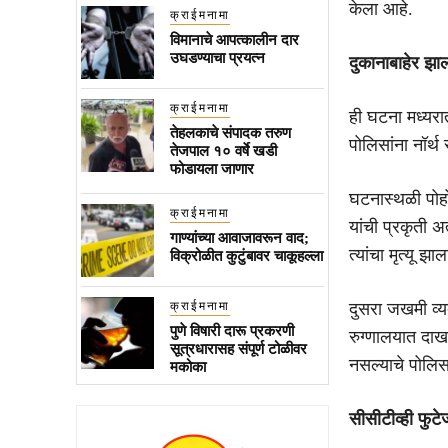
केला आहे.
क्राईमनामा
विमानाचे आपत्कालीन दार
उघडण्याचा प्रयत्न
दुकानाबाहेर झाल
क्राईमनामा
ही घटना मध्यरात
तेहलकाचे संपादक तरुण
पोलिसांना नॉर्थ
तेजपाल १० वर्षे खडी
फोडायला जाणार
घटनास्थळी पोह
क्राईमनामा
यांची प्रकृती अ
गाण्यांच्या आवाजावरून वाद;
त्यांचा मृत्यू झाल
विक्रोळीत कुटुंबावर चाकूहल्ला
क्राईमनामा
दुसरा जखमी व्यक
पुणे विषारी दारू प्रकरणी
रुग्णालयात दाख
सूत्रधारासह संपूर्ण टोळीवर
नसल्याचे पोलिसा
मकोका
सीसीटीव्ही फुट