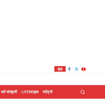
हिंदी
धर्म संस्कृती
LIFEस्टाइल
स्पोर्ट्स