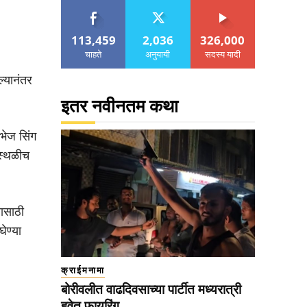
113,459
2,036
326,000
चाहते
अनुयायी
सदस्य यादी
ल्यानंतर
इतर नवीनतम कथा
भेज सिंग
ास्थळीच
रासाठी
ेण्या
क्राईमनामा
बोरीवलीत वाढदिवसाच्या पार्टीत मध्यरात्री
हवेत फायरिंग