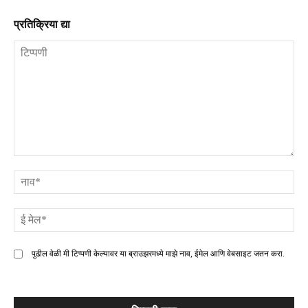
प्रतिक्रिया द्या
टिप्पणी
ना
ई
मे
पुढील वेळी मी टिप्पणी केल्यावर या ब्राउझरमध्ये माझे नाव, ईमेल आणि वेबसाइट जतन करा.