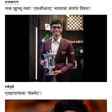
राजकारण
नाक खुपसू नका! ‘एफसीआरए’ भारताचा अंतर्गत विषय!!
स्पोर्ट्स
प्रज्ञानानंदचा ‘चेकमेट’!