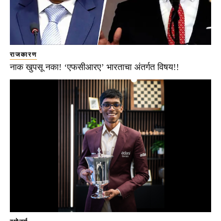
राजकारण
नाक खुपसू नका! ‘एफसीआरए’ भारताचा अंतर्गत विषय!!