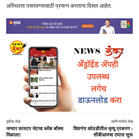
अस्थिरता पसरवण्यासाठी प्रयत्न करताना दिसत आहेत.
पूर्वीचा लेख
आणि मागील लेख
जग्वार फायटर जेटचा ब्लॅक बॉक्स
शिवगंगा कोठडीतील मृत्यू प्रकरण :
मिळाला!
सीबीआयचा तपास सुरू