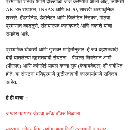
प्रमाणात शस्त्रे आणि दारूगोळा जप्त करण्यात आला आहे, ज्यामध्ये
AK-४७ रायफल, INSAS आणि M-१६ सारखी अत्याधुनिक
शस्त्रे, हँडग्रेनेड, डेटोनेटर आणि जिलेटिन स्टिक्स, मोठ्या
प्रमाणात काडतुसे, संशयास्पद कागदपत्रे आणि नकाशे यांचा
समावेश आहे.
प्राथमिक चौकशी आणि गुप्तचर माहितीनुसार, हे सर्व दहशतवादी
बंदी घातलेल्या दहशतवादी संघटना – पीपल्स लिबरेशन आर्मी
(पीएलए) आणि कांगलेई यावल कन्ना लुप (केवायकेएल) शी संबंधित
होते. या संघटना मणिपूरमध्ये फुटीरतावादी कारवायांमध्ये सक्रिय
आहेत.
हे ही वाचा :
जग्वार फायटर जेटचा ब्लॅक बॉक्स मिळाला!
भारताचा जीवन विमा उद्योग आता किती टक्क्यांनी वाढणार!