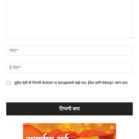
टिप्पणी
ना
ई
मे
पुढील वेळी मी टिप्पणी केल्यावर या ब्राउझरमध्ये माझे नाव, ईमेल आणि वेबसाइट जतन करा.