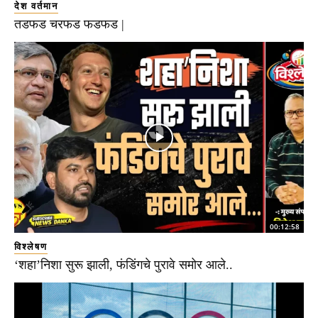
देश वर्तमान
तडफड चरफड फडफड |
00:12:58
विश्लेषण
‘शहा’निशा सुरू झाली, फंडिंगचे पुरावे समोर आले..