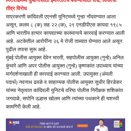
मिरारोडमध्ये कुर्बानीसाठी इमारतीतच बकऱ्यांसाठी शेड, लोकांचा
तीव्र विरोध
याप्रकरणी कांदिवली एएनसी युनिटमध्ये गुन्हा नोंदवण्यात आला
असून, कलम ८ (क) सह २२ (क), २९ एनडीपीएस कायदा १९८५
आणि भारतीय हत्यार कायद्याच्या कलमान्वये कारवाई करण्यात आली
आहे. अटकेतील आरोपींना २६ मे रोजी ताब्यात घेण्यात आले असून
पुढील तपास सुरू आहे.
मुंबई पोलीस आयुक्त देवेन भारती, सहपोलीस आयुक्त (गुन्हे) अनिल
कुंभारे आणि अपर पोलीस आयुक्त (गुन्हे) कृष्णकांत उपाध्याय यांच्या
मार्गदर्शनाखाली ही कारवाई करण्यात आली. उपायुक्त (अंमली
पदार्थ) नवनाथ ढवळे व साहाय्यक पोलीस आयुक्त सुधीर हिरडेकर
यांच्या नेतृत्वात कांदिवली युनिटचे वरिष्ठ पोलीस निरीक्षक शशिकांत
जगदाळे, सपोनि उल्हास खोलम आणि त्यांच्या पथकाने ही यशस्वी
कामगिरी केली आहे.