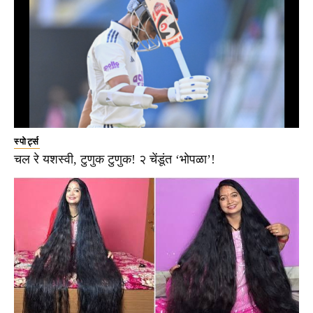
स्पोर्ट्स
चल रे यशस्वी, टुणुक टुणुक! २ चेंडूंत ‘भोपळा’!