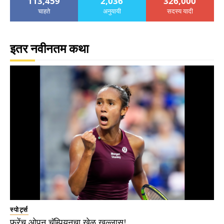
113,459
2,036
326,000
चाहते
अनुयायी
सदस्य यादी
इतर नवीनतम कथा
स्पोर्ट्स
फ्रेंच ओपन चॅम्पियनचा खेळ खल्लास!