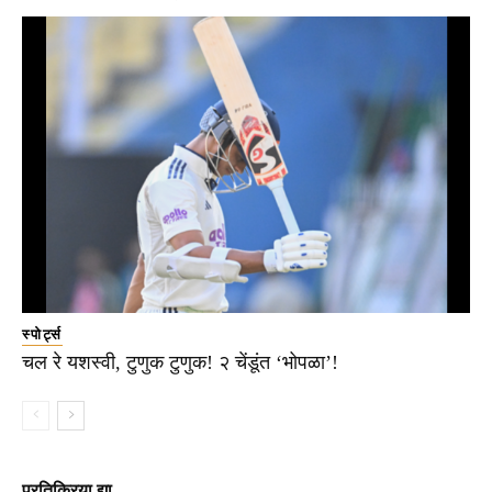
स्पोर्ट्स
चल रे यशस्वी, टुणुक टुणुक! २ चेंडूंत ‘भोपळा’!
प्रतिक्रिया द्या