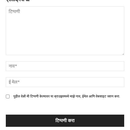
टिप्पणी
ना
ई
मे
पुढील वेळी मी टिप्पणी केल्यावर या ब्राउझरमध्ये माझे नाव, ईमेल आणि वेबसाइट जतन करा.