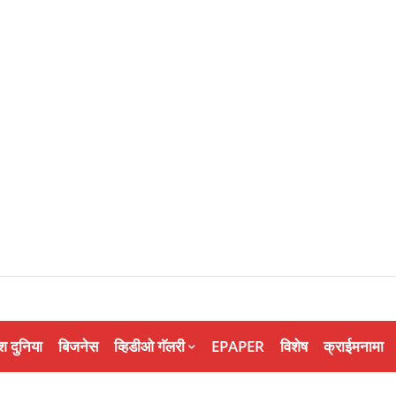
श दुनिया
बिजनेस
व्हिडीओ गॅलरी
EPAPER
विशेष
क्राईमनामा