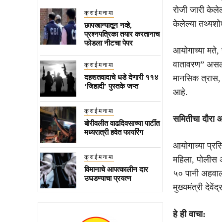
रोजी जारी केले
क्राईमनामा
केलेल्या तथ्यश
छापखान्यातून नव्हे,
प्रश्नपत्रिका तयार करतानाच
फोडला नीटचा पेपर
आयोगाच्या मते,
वातावरण” असल्य
क्राईमनामा
दहशतवादाचे धडे देणारी ११४
मानसिक त्रास, 
‘जिहादी’ पुस्तके जप्त
आहे.
क्राईमनामा
समितीचा दौरा
बोरीवलीत वाढदिवसाच्या पार्टीत
मध्यरात्री हवेत फायरिंग
आयोगाच्या प्रस
क्राईमनामा
महिला, पोलीस अ
विमानाचे आपत्कालीन दार
५० पानी अहवाल
उघडण्याचा प्रयत्न
मुख्यमंत्री
देवें
हे ही वाचा: