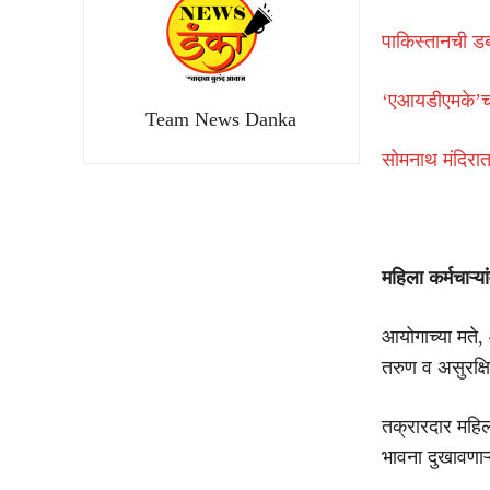
पाकिस्तानची ड
‘एआयडीएमके’चा 
Team News Danka
सोमनाथ मंदिरात
महिला कर्मचाऱ्
आयोगाच्या मते, 
तरुण व असुरक्षित
तक्रारदार महिल
भावना दुखावणाऱ्