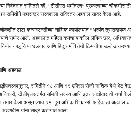
ल्या निवेदनात सांगितले की, “टीसीएस धर्मांतरण” प्रकरणाच्या चौकशीसाठ
ोधन समितीने
महाराष्ट्र
सरकारला सविस्तर अहवाल सादर केला आहे.
 चौकशीत टाटा कन्सल्टन्सीच्या नाशिक कार्यालयात “अत्यंत त्रासदायक आ
ाचे समोर आले. अहवालात महिला कर्मचाऱ्यांवरील लैंगिक छळ, अधिकाराच
नियोजनबद्धरित्या छळवाद आणि हिंदू धर्माविरोधी टिप्पणींचा उल्लेख करण्
 आणि अहवाल
िद्धीपत्रकानुसार, समितीने १८ आणि १९ एप्रिल रोजी नाशिक येथे भेट दे
धिकारी, टीसीएसअंतर्गत समिती सदस्य आणि इतर साक्षीदारांशी चर्चा केल
 तयार केला असून त्यात २५ हून अधिक शिफारसी आहेत. हा अहवाल ८ म
द्र फडणवीस
यांना सादर करण्यात आला.