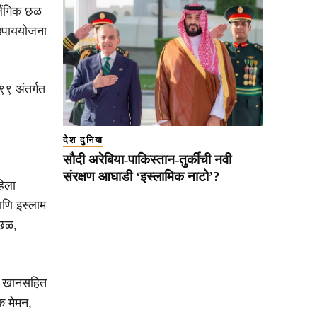
ैंगिक छळ
 उपाययोजना
९९ अंतर्गत
देश दुनिया
सौदी अरेबिया-पाकिस्तान-तुर्कीची नवी
संरक्षण आघाडी ‘इस्लामिक नाटो’?
हिला
आणि इस्लाम
 छळ,
ा खान
सहित
क मेमन,