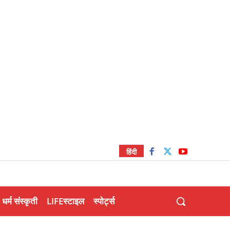
हिंदी
धर्म संस्कृती
LIFEस्टाइल
स्पोर्ट्स