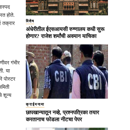
नास्पद
करत होते.
विशेष
ह तक्रार
अंधेरीतील ईएसआयसी रुग्णालय कधी सुरू
होणार? राजेश शर्मांची अवमान याचिका
णीवर गंभीर
ी. या
े पोस्टर
 समिती
 शून्य
क्राईमनामा
छापखान्यातून नव्हे, प्रश्नपत्रिका तयार
करतानाच फोडला नीटचा पेपर