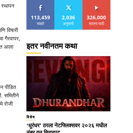
ी स्थापन
113,459
2,036
326,000
चाहते
अनुयायी
सदस्य यादी
णि विषारी
ा गैरवापर,
इतर नवीनतम कथा
यात आला
ऊन पीडित
ी. समितीने
े रोजी
विशेष
‘धुरंधर’ ठरला नेटफ्लिक्सवर २०२६ मधील
नंबर वन चित्रपट