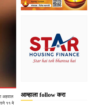
आम्हाला follow करा
रला अहवाल
ाने ११ मे