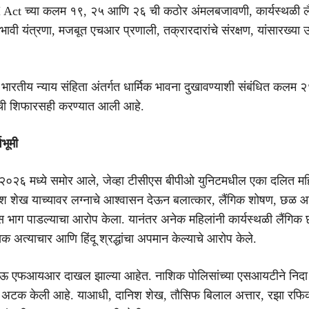
Act च्या कलम १९, २५ आणि २६ ची कठोर अंमलबजावणी, कार्यस्थळी ल
रभावी यंत्रणा, मजबूत एचआर प्रणाली, तक्रारदारांचे संरक्षण, यांसारख्या
र
भारतीय न्याय संहिता
अंतर्गत धार्मिक भावना दुखावण्याशी संबंधित कलम २
ची शिफारसही करण्यात आली आहे.
वभूमी
च २०२६ मध्ये समोर आले, जेव्हा टीसीएस बीपीओ युनिटमधील एका दलित म
िश शेख
याच्यावर लग्नाचे आश्वासन देऊन बलात्कार, लैंगिक शोषण, छळ 
यास भाग पाडल्याचा आरोप केला. यानंतर अनेक महिलांनी कार्यस्थळी लैंगिक
क अत्याचार आणि हिंदू श्रद्धांचा अपमान केल्याचे आरोप केले.
 नऊ एफआयआर दाखल झाल्या आहेत.
नाशिक पोलिसांच्या
एसआयटीने
निद
 अटक केली आहे. याआधी, दानिश शेख, तौसिफ बिलाल अत्तार, रझा रफि