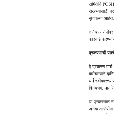
समितीने POSH 
रोखण्यासाठी प्
सुचवल्या आहेत.
तसेच आरोपींव
कारवाई करण्या
प्रकरणाची पार्श्
हे प्रकरण मार्
कर्मचाऱ्याने
दान
धर्म स्वीकारण्
विनयभंग, मानसि
या प्रकरणात
अनेक आरोपींना