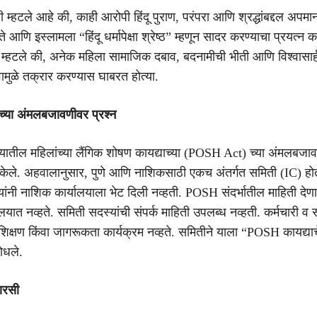
्हटले आहे की, काही आरोपी हिंदू पुराण, परंपरा आणि श्रद्धांबद्दल अपमा
े आणि इस्लामला “हिंदू धर्मापेक्षा श्रेष्ठ” म्हणून सादर करण्याचा प्रयत्न 
म्हटले की, अनेक महिला सामाजिक दबाव, बदनामीची भीती आणि विश्वासार्
वामुळे तक्रार करण्यास घाबरत होत्या.
्या अंमलबजावणीवर प्रश्न
लयातील महिलांच्या लैंगिक शोषण कायद्याच्या (POSH Act) च्या अंमलबजाव
 केले. अहवालानुसार, पुणे आणि नाशिकसाठी एकच अंतर्गत समिती (IC) होत
ांनी नाशिक कार्यालयाला भेट दिली नव्हती. POSH संदर्भातील माहिती देणार
्यालयात नव्हते. समिती सदस्यांची संपर्क माहिती उपलब्ध नव्हती. कर्मचारी व
शिक्षण किंवा जागरूकता कार्यक्रम नव्हते. समितीने याला “POSH कायद्याचे
ोधले.
ारसी