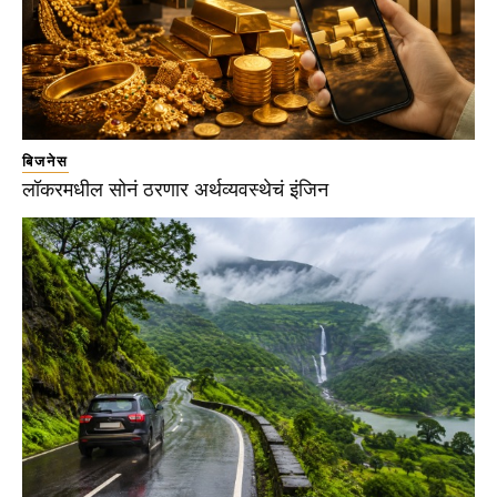
बिजनेस
लॉकरमधील सोनं ठरणार अर्थव्यवस्थेचं इंजिन