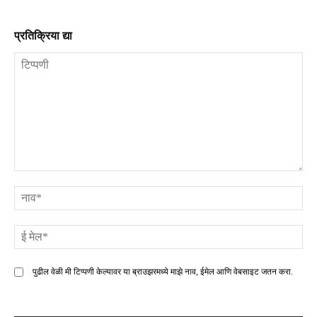
प्रतिक्रिया द्या
टिप्पणी
ना
ई
मे
पुढील वेळी मी टिप्पणी केल्यावर या ब्राउझरमध्ये माझे नाव, ईमेल आणि वेबसाइट जतन करा.