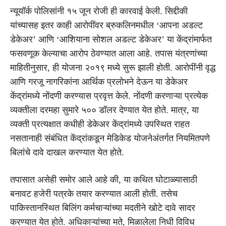
न्यूयॉर्क पोलिसांनी १५ जून रोजी ही कारवाई केली. सिद्दीकी
यांच्यासह इतर काही आरोपींवर ब्रुकलिनमधील ‘आपना अडल्ट
डेकेअर’ आणि ‘आशियाना सोशल अडल्ट डेकेअर’ या केंद्रांमार्फत
फसवणूक केल्याचा आरोप ठेवण्यात आला आहे. तपास यंत्रणांच्या
माहितीनुसार, ही योजना २०१९ मध्ये सुरू झाली होती. आरोपींनी वृद्ध
आणि गरजू नागरिकांना आर्थिक प्रलोभने देऊन या डेकेअर
केंद्रांमध्ये नोंदणी करण्यास प्रवृत्त केले. नोंदणी करणाऱ्या प्रत्येक
व्यक्तीला दरमहा सुमारे ५०० डॉलर देण्यात येत होते. मात्र, या
व्यक्ती प्रत्यक्षात कधीही डेकेअर केंद्रांमध्ये उपस्थित राहत
नसतानाही संबंधित केंद्रांकडून मेडिकेड योजनेअंतर्गत नियमितपणे
बिलांचे दावे दाखल करण्यात येत होते.
तपासात असेही समोर आले आहे की, या कथित घोटाळ्यासाठी
बनावट हजेरी पत्रके तयार करण्यात आली होती. तसेच
पाकिस्तानस्थित बिलिंग कर्मचाऱ्यांच्या मदतीने खोटे दावे सादर
करण्यात येत होते. अधिकाऱ्यांच्या मते, मिळालेला निधी विविध