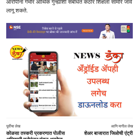
आरोपींना गंभीर आर्थिक गुन्ह्यांशी संबंधित कठोर शिक्षेला सामोरे जावे
लागू शकते.
पूर्वीचा लेख
आणि मागील लेख
कोळसा तस्करी प्रकरणात पोलीस
शेअर बाजारात जिओची एंट्री