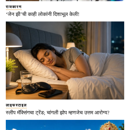
राजकारण
‘जेन झी’ची काही लोकांनी दिशाभूल केली!
लाइफस्टाइल
स्लीप मॅक्सिंगचा ट्रेंड; चांगली झोप म्हणजेच उत्तम आरोग्य?