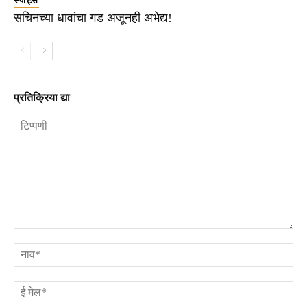
स्पोर्ट्स
सचिनच्या धावांचा गड अजूनही अभेद्य!
प्रतिक्रिया द्या
टिप्पणी
ना
ई
मे