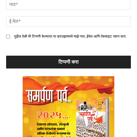
ना
ई
मे
पुढील वेळी मी टिप्पणी केल्यावर या ब्राउझरमध्ये माझे नाव, ईमेल आणि वेबसाइट जतन करा.