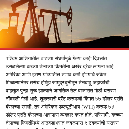
पश्चिम आशियातील वाढत्या संघर्षामुळे गेल्या काही दिवसांत
उसळलेल्या कच्च्या तेलाच्या किंमतींना अखेर ब्रेक लागला आहे.
अमेरिका आणि इराण यांच्यातील तणाव कमी होण्याचे संकेत
मिळाल्यानंतर तसेच होर्मुझ सामुद्रधुनीतून तेलवाहू जहाजांची
वाहतूक पुन्हा सुरू झाल्याने जागतिक तेल बाजारात मोठी घसरण
नोंदवली गेली आहे. शुक्रवारी ब्रेंट क्रूडची किंमत ७७ डॉलर प्रति
बॅरलच्या खाली, तर अमेरिकन डब्ल्यूटीआय (WTI) क्रूड ७४
डॉलर प्रति बॅरलच्या आसपास व्यवहार करत होते. परिणामी, कच्च्या
तेलाच्या किंमतींमध्ये आठवडाभरात जवळपास ९ टक्क्यांची घसरण