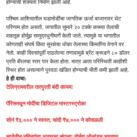
होण्याची शक्यता निर्माण झाली आहे.
पश्चिम आशियातील घडामोडींचा जागतिक ऊर्जा बाजारावर थेट
परिणाम होत असतो. जगातील सुमारे २० टक्के कच्च्या तेलाची
वाहतूक होर्मुझ सामुद्रधुनीमार्गे केली जाते. त्यामुळे या भागातील
कोणताही संघर्ष किंवा सुरक्षेचा धोका तेलाच्या किंमतींना वेगाने वर
नेतो. काही दिवसांपूर्वी वाढलेल्या तणावामुळे ब्रेंट क्रूडने ८० डॉलर
प्रति बॅरलचा स्तर पार केला होता. मात्र आता परिस्थिती काहीशी
स्थिर होत असल्याने पुरवठा खंडित होण्याची भीती कमी झाली आहे.
हे ही वाचा:
टेलिग्रामवरील तात्पुरती बंदी कायम!
पॅरिसमधून मोदींचा डिजिटल मास्टरस्ट्रोक!
सोनं ₹३,००० ने स्वस्त, चांदी ₹७,००० ने कोसळली
साडेतीन महिन्यांचा अडथळा संपला! होर्मुझ ओलांडून भारतात