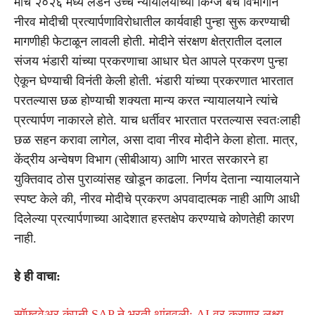
मार्च २०२६ मध्ये लंडन उच्च न्यायालयाच्या किंग्ज बेंच विभागाने
नीरव मोदीची प्रत्यार्पणाविरोधातील कार्यवाही पुन्हा सुरू करण्याची
मागणीही फेटाळून लावली होती. मोदीने संरक्षण क्षेत्रातील दलाल
संजय भंडारी यांच्या प्रकरणाचा आधार घेत आपले प्रकरण पुन्हा
ऐकून घेण्याची विनंती केली होती. भंडारी यांच्या प्रकरणात भारतात
परतल्यास छळ होण्याची शक्यता मान्य करत न्यायालयाने त्यांचे
प्रत्यार्पण नाकारले होते. याच धर्तीवर भारतात परतल्यास स्वतःलाही
छळ सहन करावा लागेल, असा दावा नीरव मोदीने केला होता. मात्र,
केंद्रीय अन्वेषण विभाग (सीबीआय) आणि भारत सरकारने हा
युक्तिवाद ठोस पुराव्यांसह खोडून काढला. निर्णय देताना न्यायालयाने
स्पष्ट केले की, नीरव मोदीचे प्रकरण अपवादात्मक नाही आणि आधी
दिलेल्या प्रत्यार्पणाच्या आदेशात हस्तक्षेप करण्याचे कोणतेही कारण
नाही.
हे ही वाचा:
सॉफ्टवेअर कंपनी SAP ने भरती थांबवली; AI वर करणार लक्ष्य