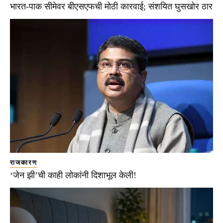
भारत-पाक सीमेवर बीएसएफची मोठी कारवाई; संशयित घुसखोर ठार
राजकारण
‘जेन झी’ची काही लोकांनी दिशाभूल केली!