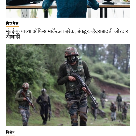
बिजनेस
मुंबई-पुण्याच्या ऑफिस मार्केटला ब्रेक; बंगळुरू-हैदराबादची जोरदार
आघाडी
विशेष