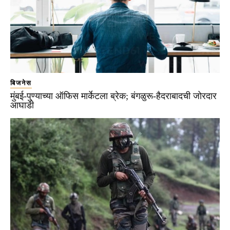
बिजनेस
मुंबई-पुण्याच्या ऑफिस मार्केटला ब्रेक; बंगळुरू-हैदराबादची जोरदार
आघाडी