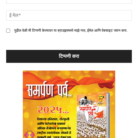
ई
मे
पुढील वेळी मी टिप्पणी केल्यावर या ब्राउझरमध्ये माझे नाव, ईमेल आणि वेबसाइट जतन करा.