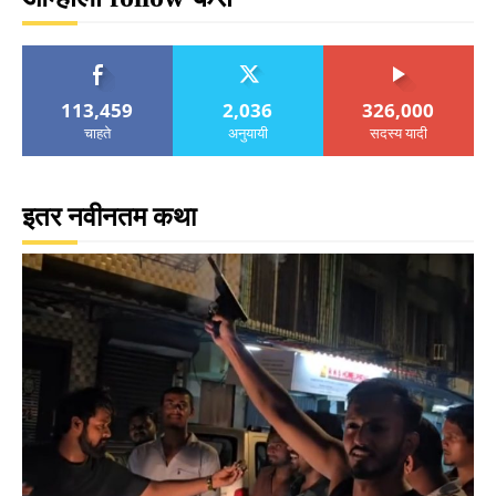
113,459
2,036
326,000
चाहते
अनुयायी
सदस्य यादी
इतर नवीनतम कथा