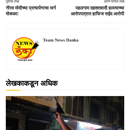
पूर्वीचा लेख
आणि मागील लेख
नीरव मोदीच्या प्रत्यार्पणाचा मार्ग
पहलगाम दहशतवादी हल्ल्याच्या
मोकळा!
आरोपपत्रात हाफिज सईद आरोपी
Team News Danka
लेखकाकडून अधिक