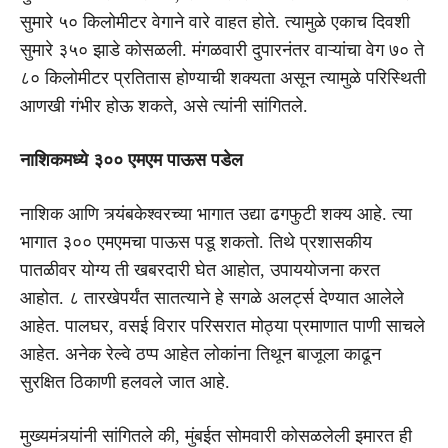
सुमारे ५० किलोमीटर वेगाने वारे वाहत होते. त्यामुळे एकाच दिवशी
सुमारे ३५० झाडे कोसळली. मंगळवारी दुपारनंतर वाऱ्यांचा वेग ७० ते
८० किलोमीटर प्रतितास होण्याची शक्यता असून त्यामुळे परिस्थिती
आणखी गंभीर होऊ शकते, असे त्यांनी सांगितले.
नाशिकमध्ये ३०० एमएम पाऊस पडेल
नाशिक आणि त्र्यंबकेश्वरच्या भागात उद्या ढगफुटी शक्य आहे. त्या
भागात ३०० एमएमचा पाऊस पडू शकतो. तिथे प्रशासकीय
पातळीवर योग्य ती खबरदारी घेत आहोत, उपाययोजना करत
आहोत. ८ तारखेपर्यंत सातत्याने हे सगळे अलर्ट्स देण्यात आलेले
आहेत. पालघर, वसई विरार परिसरात मोठ्या प्रमाणात पाणी साचले
आहेत. अनेक रेल्वे ठप्प आहेत लोकांना तिथून बाजूला काढून
सुरक्षित ठिकाणी हलवले जात आहे.
मुख्यमंत्र्यांनी सांगितले की, मुंबईत सोमवारी कोसळलेली इमारत ही