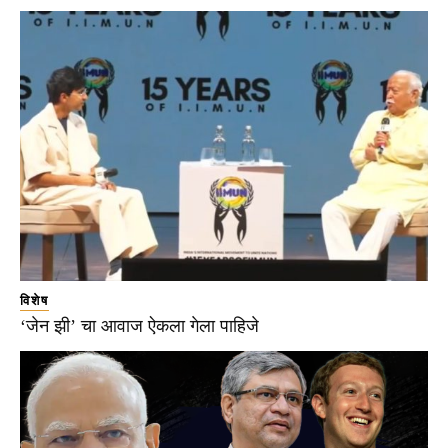
विशेष
‘जेन झी’ चा आवाज ऐकला गेला पाहिजे