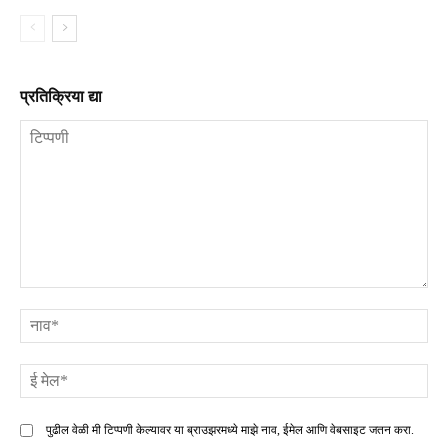
प्रतिक्रिया द्या
टिप्पणी
ना
ई
मे
पुढील वेळी मी टिप्पणी केल्यावर या ब्राउझरमध्ये माझे नाव, ईमेल आणि वेबसाइट जतन करा.