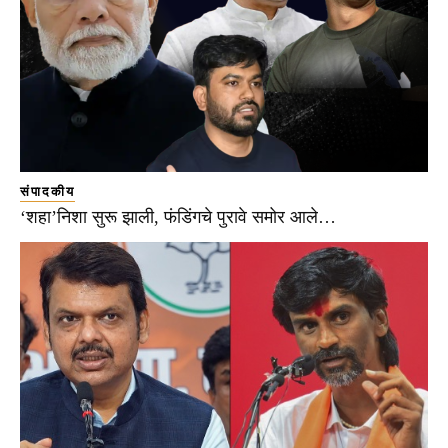
संपादकीय
‘शहा’निशा सुरू झाली, फंडिंगचे पुरावे समोर आले…