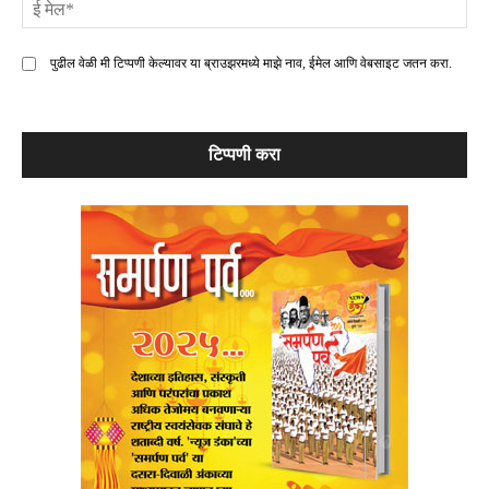
ई
मे
पुढील वेळी मी टिप्पणी केल्यावर या ब्राउझरमध्ये माझे नाव, ईमेल आणि वेबसाइट जतन करा.