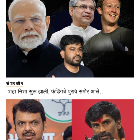
संपादकीय
‘शहा’निशा सुरू झाली, फंडिंगचे पुरावे समोर आले…