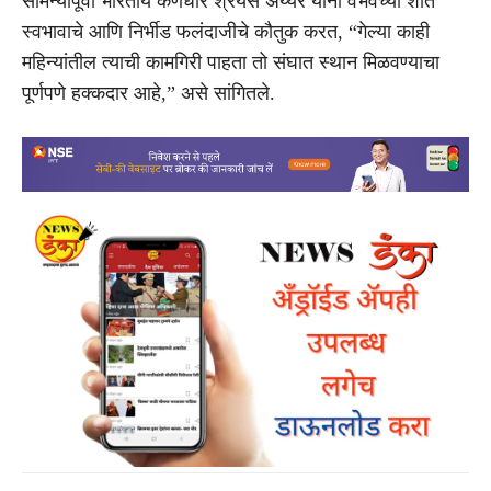
सामन्यापूर्वी भारतीय कर्णधार श्रेयस अय्यर यांनी वैभवच्या शांत
स्वभावाचे आणि निर्भीड फलंदाजीचे कौतुक करत, “गेल्या काही
महिन्यांतील त्याची कामगिरी पाहता तो संघात स्थान मिळवण्याचा
पूर्णपणे हक्कदार आहे,” असे सांगितले.