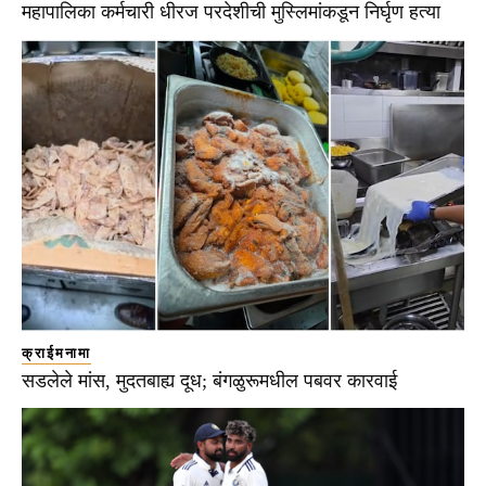
महापालिका कर्मचारी धीरज परदेशीची मुस्लिमांकडून निर्घृण हत्या
क्राईमनामा
सडलेले मांस, मुदतबाह्य दूध; बंगळुरूमधील पबवर कारवाई