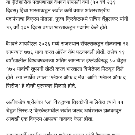
या ऐतिहासिक पदार्पणासह वैभवने शेफाली वर्मा (१५ वर्षे २३९
दिवस) हिचा भारताकडून सर्वात कमी वयात आंतरराष्ट्रीय
पदार्पणाचा विक्रम मोडला. पुरुष क्रिकेटमध्ये सचिन तेंडुलकर यांनी
१६ वर्षे २०५ दिवस वयात भारताकडून पदार्पण केले होते.
वैभवने आयपीएल २०२६ मध्ये राजस्थान रॉयल्सकडून खेळताना १६
सामन्यांत ७७६ धावा करत ऑरेंज कॅप पटकावली होती. तसेच १९
वर्षांखालील विश्वचषकाच्या अंतिम सामन्यात इंग्लंडविरुद्ध ८० चेंडूत
१७५ धावांची तुफानी खेळी करत भारताला विजेतेपद मिळवून दिले
होते. त्या स्पर्धेत त्याला ‘प्लेअर ऑफ द मॅच’ आणि ‘प्लेअर ऑफ द
सिरीज’ हे दोन्ही पुरस्कार मिळाले होते.
अलीकडेच श्रीलंका ‘अ’ विरुद्धच्या त्रिकोणी मालिकेत त्याने ११
चेंडूत लिस्ट-ए क्रिकेटमधील सर्वात जलद अर्धशतक झळकावून
आणखी एक विक्रम आपल्या नावावर केला होता.