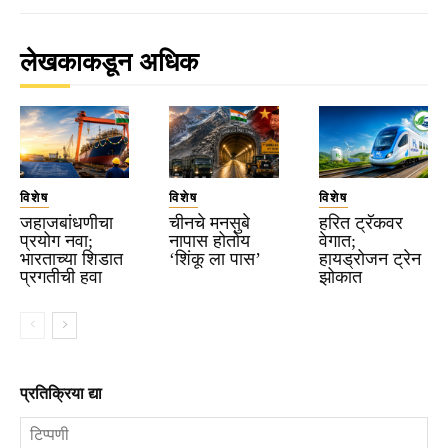
लेखकाकडून अधिक
विशेष
विशेष
विशेष
जहाजबांधणीचा
चीनचे मनसुबे
हरित ट्रॅकवर
प्रयोग नवा;
नापास होतोय
वेगात;
भारताच्या शिडात
‘शिंकू ला पास’
हायड्रोजन ट्रेन
प्रगतीची हवा
झोकात
प्रतिक्रिया द्या