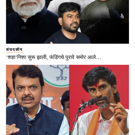
संपादकीय
‘शहा’निशा सुरू झाली, फंडिंगचे पुरावे समोर आले…