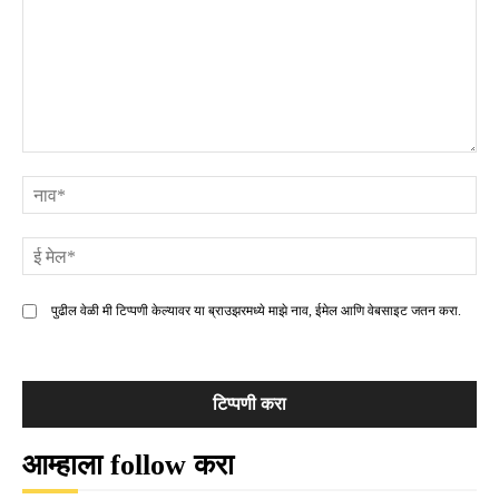
टिप्पणी
ना
ई
मे
पुढील वेळी मी टिप्पणी केल्यावर या ब्राउझरमध्ये माझे नाव, ईमेल आणि वेबसाइट जतन करा.
आम्हाला follow करा