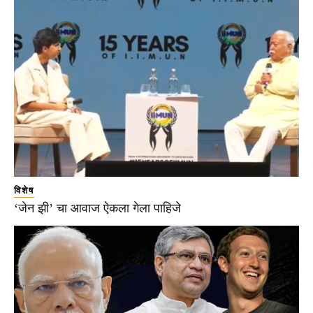
विशेष
‘जेन झी’ चा आवाज ऐकला गेला पाहिजे