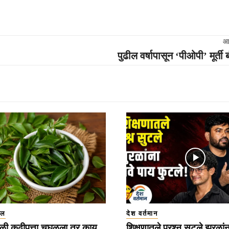
आ
पुढील वर्षापासून ‘पीओपी’ मूर्ती
इल
देश वर्तमान
ळी कढीपत्ता चघळला तर काय
शिक्षणातले प्रश्न सुटले झुरळां