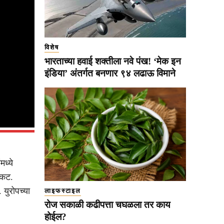
विशेष
भारताच्या हवाई शक्तीला नवे पंख! ‘मेक इन
इंडिया’ अंतर्गत बनणार ९४ लढाऊ विमाने
ध्ये
ंकट.
 युरोपच्या
लाइफस्टाइल
रोज सकाळी कढीपत्ता चघळला तर काय
होईल?