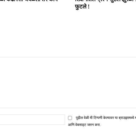
फुटले !
ई
पुढील वेळी मी टिप्पणी केल्यावर या ब्राउझरमध्ये 
मेल*
आणि वेबसाइट जतन करा.