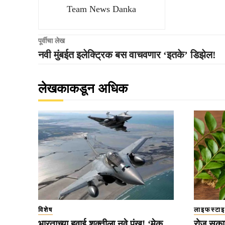
Team News Danka
पूर्वीचा लेख
नवी मुंबईत इलेक्ट्रिक बस वाचवणार ‘इतके’ डिझेल!
लेखकाकडून अधिक
विशेष
लाइफस्टा
भारताच्या हवाई शक्तीला नवे पंख! ‘मेक
रोज सका