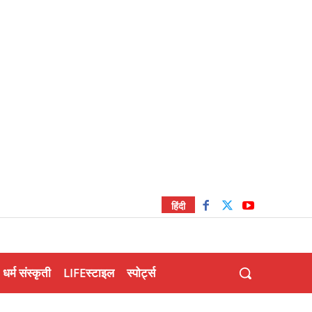
हिंदी
धर्म संस्कृती
LIFEस्टाइल
स्पोर्ट्स