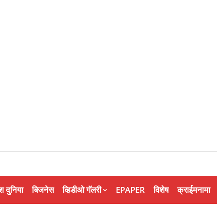
श दुनिया
बिजनेस
व्हिडीओ गॅलरी
EPAPER
विशेष
क्राईमनामा