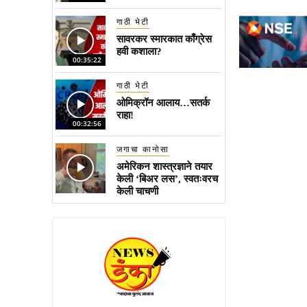
गाठी भेटी
सावरकर स्मारकात काँग्रेस
हवी कशाला?
00:35:22
गाठी भेटी
ओमिक्रॉन आलाय…सतर्क
राहा!
00:32:56
जगाचा कानोसा
अमेरिकन शास्त्रज्ञाने तयार
केली ‘बिअर लस’, स्वतःवरच
केली चाचणी