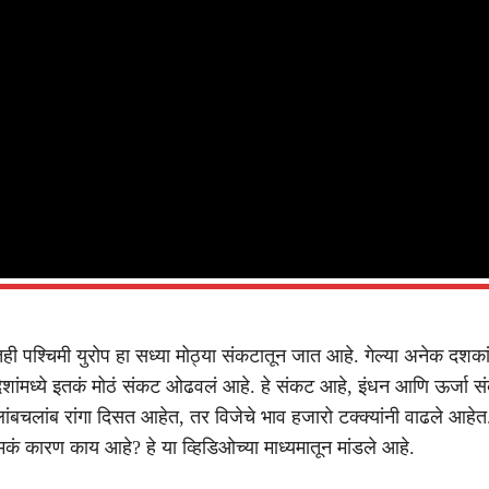
ही पश्चिमी युरोप हा सध्या मोठ्या संकटातून जात आहे. गेल्या अनेक दशकांम
 देशांमध्ये इतकं मोठं संकट ओढवलं आहे. हे संकट आहे, इंधन आणि ऊर्जा स
 लांबचलांब रांगा दिसत आहेत, तर विजेचे भाव हजारो टक्क्यांनी वाढले आहेत.
मकं कारण काय आहे? हे या व्हिडिओच्या माध्यमातून मांडले आहे.