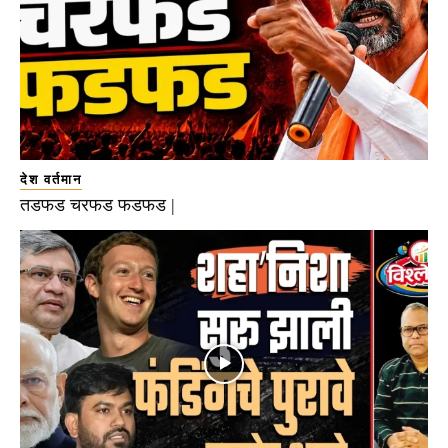
देश वर्तमान
तडफड चरफड फडफड |