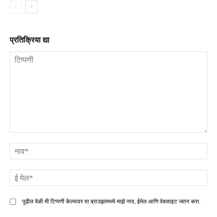
प्रतिक्रिया द्या
टिप्पणी
ना
ई
मे
पुढील वेळी मी टिप्पणी केल्यावर या ब्राउझरमध्ये माझे नाव, ईमेल आणि वेबसाइट जतन करा.