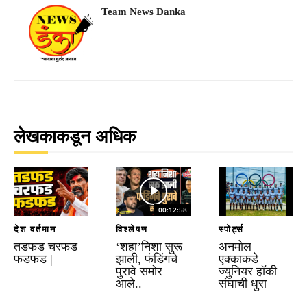
Team News Danka
लेखकाकडून अधिक
00:12:58
देश वर्तमान
विश्लेषण
स्पोर्ट्स
तडफड चरफड
‘शहा’निशा सुरू
अनमोल
फडफड |
झाली, फंडिंगचे
एक्काकडे
पुरावे समोर
ज्युनियर हॉकी
आले..
संघाची धुरा